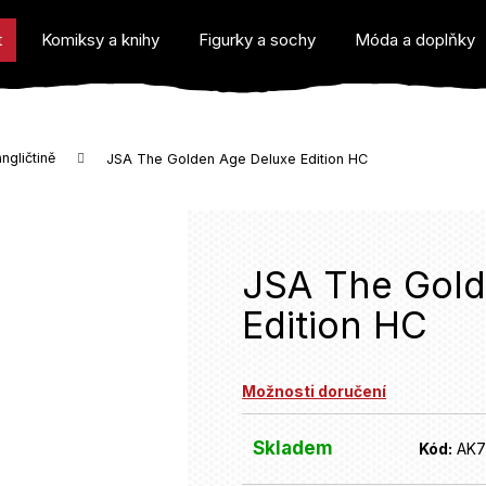
t
Komiksy a knihy
Figurky a sochy
Móda a doplňky
ngličtině
JSA The Golden Age Deluxe Edition HC
o potřebujete najít?
JSA The Gold
Edition HC
Doporučujeme
Možnosti doručení
Skladem
Kód:
AK7