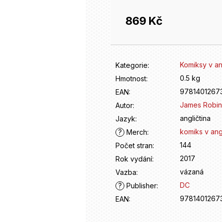
869 Kč
Měrná
cena:
Komiksy v an
Kategorie
:
0.5 kg
Hmotnost
:
9781401267
EAN
:
James Robi
Autor
:
angličtina
Jazyk
:
komiks v angl
?
Merch
:
144
Počet stran
:
2017
Rok vydání
:
vázaná
Vazba
:
DC
?
Publisher
:
9781401267
EAN
: