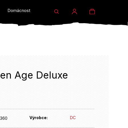
Hledat
Nákupní
Domácnost a dárky
Prodejny
Eventy
Přihlášení
košík
en Age Deluxe
HLEDAT
Výrobce:
DC
360