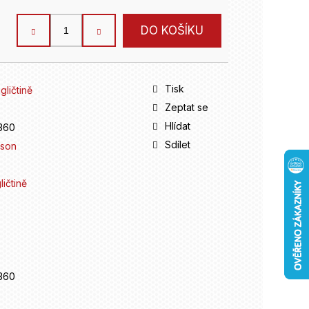
DO KOŠÍKU
Tisk
gličtině
Zeptat se
Hlídat
360
Sdílet
nson
ičtině
360