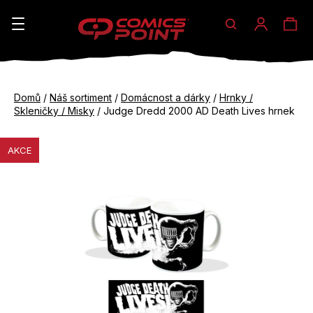
Hledat
Ná
Přihláše
K
o
koš
Zpět
Zpět
š
Domů
/
Náš sortiment
/
Domácnost a dárky
/
Hrnky /
do
do
Skleničky / Misky
/
Judge Dredd 2000 AD Death Lives hrnek
í
obchodu
obchodu
C
k
AKCE
o
p
o
t
ř
e
b