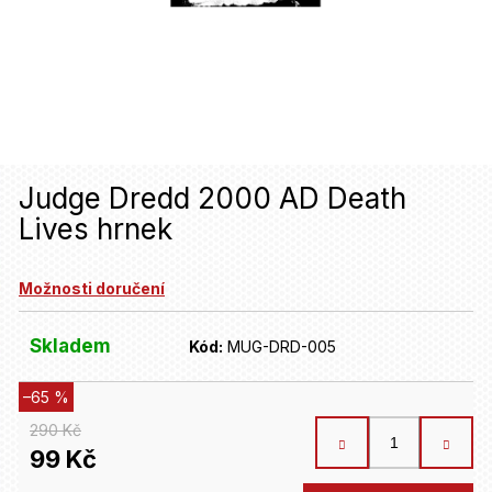
u
j
e
t
e
n
Judge Dredd 2000 AD Death
Lives hrnek
a
j
Možnosti doručení
í
t
Skladem
Kód:
MUG-DRD-005
?
–65 %
290 Kč
HLEDAT
99 Kč