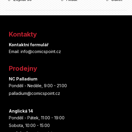
Z
á
Kontakty
p
Kontaktní formulář
a
Email: info@comicspoint.cz
t
Prodejny
í
NC Palladium
Pondělí - Neděle, 9:00 - 21:00
palladium@comicspoint.cz
Anglická 14
Pondělí - Pátek, 11:00 - 19:00
Sobota, 10:00 - 15:00