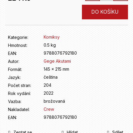
D
o
Měrná
DO KOŠÍKU
p
cena:
o
r
u
Komiksy
Kategorie
:
č
u
0.5 kg
Hmotnost
:
j
9788076792180
EAN
:
e
Gege Akutami
Autor
:
m
145 x 215 mm
Formát
:
e
čeština
Jazyk
:
204
Počet stran
:
2022
Rok vydání
:
brožovaná
Vazba
:
Crew
Nakladatel
:
9788076792180
EAN
:
Zeptat se
Hlídat
Sdílet