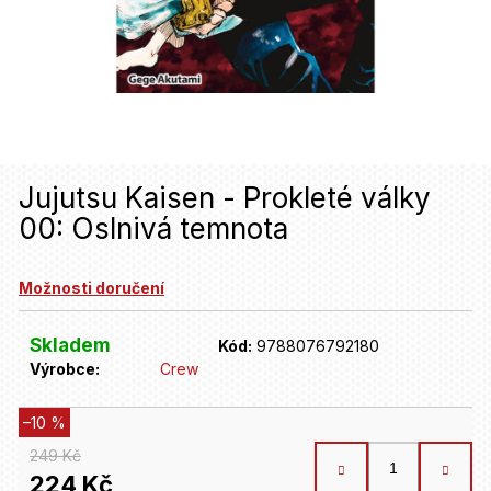
u
j
e
t
e
n
Jujutsu Kaisen - Prokleté války
00: Oslnivá temnota
a
j
Možnosti doručení
í
t
Skladem
Kód:
9788076792180
Výrobce:
Crew
?
–10 %
HLEDAT
249 Kč
224 Kč