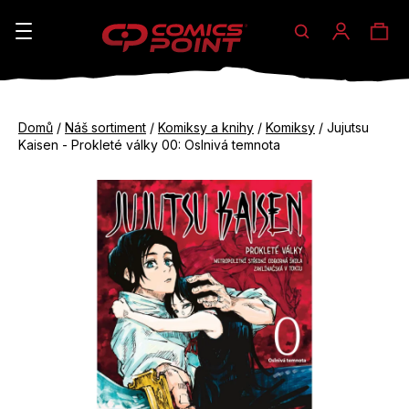
Hledat
Ná
Přihláše
K
o
koš
Zpět
Zpět
š
Domů
/
Náš sortiment
/
Komiksy a knihy
/
Komiksy
/
Jujutsu
do
do
Kaisen - Prokleté války 00: Oslnivá temnota
í
obchodu
obchodu
C
k
o
p
o
t
ř
e
b