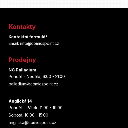
Z
á
Kontakty
p
Kontaktní formulář
a
Email: info@comicspoint.cz
t
Prodejny
í
NC Palladium
Pondělí - Neděle, 9:00 - 21:00
palladium@comicspoint.cz
Anglická 14
Pondělí - Pátek, 11:00 - 19:00
Sobota, 10:00 - 15:00
anglicka@comicspoint.cz