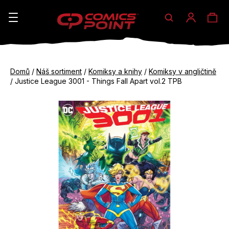
Hledat
Ná
Přihláše
K
o
koš
Zpět
Zpět
š
Domů
/
Náš sortiment
/
Komiksy a knihy
/
Komiksy v angličtině
do
do
/
Justice League 3001 - Things Fall Apart vol.2 TPB
í
obchodu
obchodu
C
k
o
p
o
t
ř
e
b