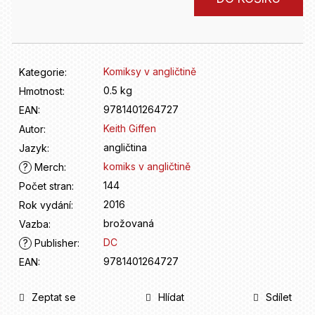
D
cena:
o
p
o
r
Komiksy v angličtině
Kategorie
:
u
0.5 kg
č
Hmotnost
:
u
9781401264727
EAN
:
j
Keith Giffen
Autor
:
e
angličtina
Jazyk
:
m
komiks v angličtině
?
Merch
:
e
144
Počet stran
:
2016
Rok vydání
:
brožovaná
Vazba
:
DC
?
Publisher
:
9781401264727
EAN
:
Zeptat se
Hlídat
Sdílet