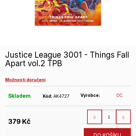
u
j
e
t
e
n
Justice League 3001 - Things Fall
Apart vol.2 TPB
a
j
Možnosti doručení
í
t
Výrobce:
DC
Skladem
Kód:
AK4727
?
379 Kč
HLEDAT
Měrná
DO KOŠÍKU