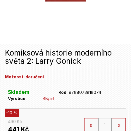
u
j
e
t
e
n
Komiksová historie moderního
světa 2: Larry Gonick
a
j
Možnosti doručení
í
t
Skladem
Kód:
9788073818074
Výrobce:
BB/art
?
–10 %
HLEDAT
490 Kč
441 Kč