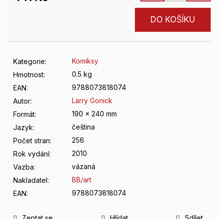
D
o
Měrná
DO KOŠÍKU
p
cena:
o
r
u
Komiksy
Kategorie
:
č
u
0.5 kg
Hmotnost
:
j
9788073818074
EAN
:
e
Larry Gonick
Autor
:
m
190 x 240 mm
Formát
:
e
čeština
Jazyk
:
256
Počet stran
:
2010
Rok vydání
:
vázaná
Vazba
:
BB/art
Nakladatel
:
9788073818074
EAN
:
Zeptat se
Hlídat
Sdílet