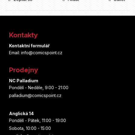
Z
á
Kontakty
p
Kontaktní formulář
a
Email: info@comicspoint.cz
t
Prodejny
í
NC Palladium
Pondělí - Neděle, 9:00 - 21:00
palladium@comicspoint.cz
Anglická 14
Pondělí - Pátek, 11:00 - 19:00
Sobota, 10:00 - 15:00