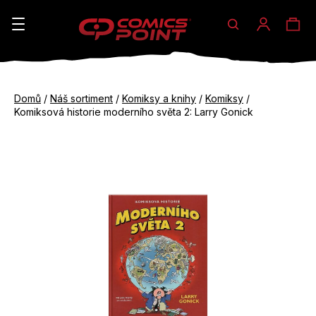
Hledat
Ná
Přihláše
K
o
koš
Zpět
Zpět
š
Domů
/
Náš sortiment
/
Komiksy a knihy
/
Komiksy
/
do
do
Komiksová historie moderního světa 2: Larry Gonick
í
obchodu
obchodu
C
k
o
p
o
t
ř
e
b