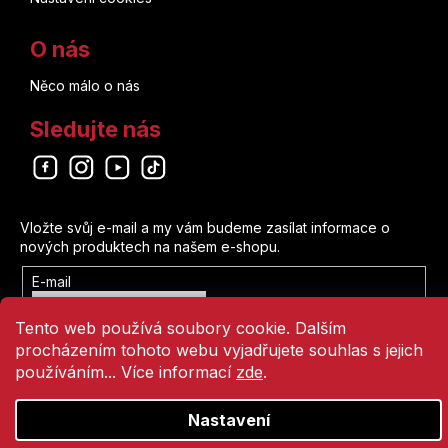
O nás
Něco málo o nás
Sledujte nás
Odebírat newsletter
Vložte svůj e-mail a my vám budeme zasílat informace o
nových produktech na našem e-shopu.
E-mail
Vložením e-mailu souhlasíte s
Tento web používá soubory cookie. Dalším
podmínkami ochrany osobních údajů
procházením tohoto webu vyjadřujete souhlas s jejich
Přihlásit se
používáním... Více informací
zde
.
Nastavení
Vytvořil Shoptet