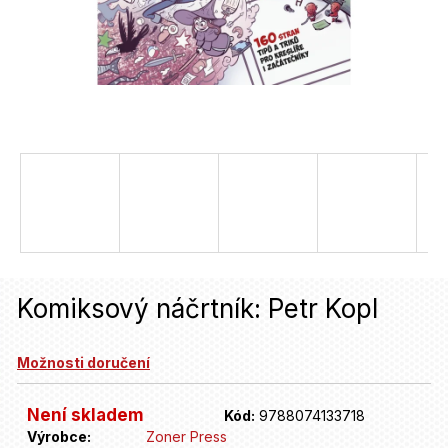
u
j
e
t
e
n
a
j
í
Komiksový náčrtník: Petr Kopl
t
?
Možnosti doručení
HLEDAT
Není skladem
Kód:
9788074133718
Výrobce:
Zoner Press