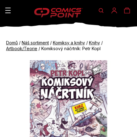
Hledat
Ná
Přihláše
K
o
koš
Zpět
Zpět
š
Domů
/
Náš sortiment
/
Komiksy a knihy
/
Knihy
/
do
do
Artbook/Teorie
/
Komiksový náčrtník: Petr Kopl
í
obchodu
obchodu
C
k
o
p
o
t
ř
e
b