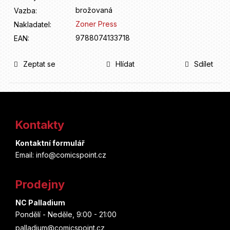
brožovaná
Vazba
:
Zoner Press
Nakladatel
:
9788074133718
EAN
:
Zeptat se
Hlídat
Sdílet
Z
á
Kontakty
p
Kontaktní formulář
a
Email: info@comicspoint.cz
t
Prodejny
í
NC Palladium
Pondělí - Neděle, 9:00 - 21:00
palladium@comicspoint.cz