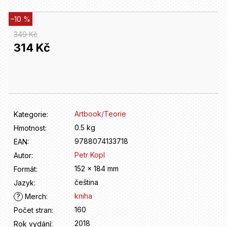
D
o
–10 %
p
o
349 Kč
r
314 Kč
u
č
Měrná
u
cena:
j
e
m
Artbook/Teorie
Kategorie
:
e
0.5 kg
Hmotnost
:
9788074133718
EAN
:
Petr Kopl
Autor
:
152 x 184 mm
Formát
:
čeština
Jazyk
:
kniha
?
Merch
:
160
Počet stran
:
2018
Rok vydání
: