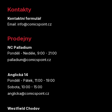
á
Kontakty
p
Kontaktní formulář
a
Email: info@comicspoint.cz
t
Prodejny
í
NC Palladium
Pondělí - Neděle, 9:00 - 21:00
palladium@comicspoint.cz
Anglická 14
Pondělí - Pátek, 11:00 - 19:00
Sobota, 10:00 - 15:00
anglicka@comicspoint.cz
Westfield Chodov