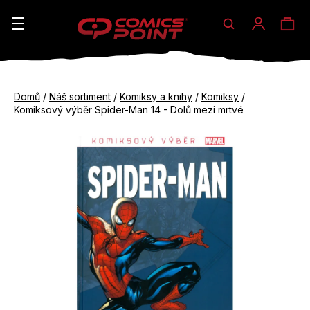
Hledat
Ná
Přihláše
K
o
koš
Zpět
Zpět
š
Domů
/
Náš sortiment
/
Komiksy a knihy
/
Komiksy
/
do
do
Komiksový výběr Spider-Man 14 - Dolů mezi mrtvé
í
obchodu
obchodu
C
k
o
p
o
t
ř
e
b