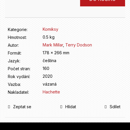
D
cena:
o
p
o
r
Komiksy
Kategorie
:
u
0.5 kg
Hmotnost
:
č
u
Mark Millar
,
Terry Dodson
Autor
:
j
178 x 266 mm
Formát
:
e
čeština
Jazyk
:
m
160
Počet stran
:
e
2020
Rok vydání
:
vázaná
Vazba
:
Hachette
Nakladatel
:
Zeptat se
Hlídat
Sdílet
Z