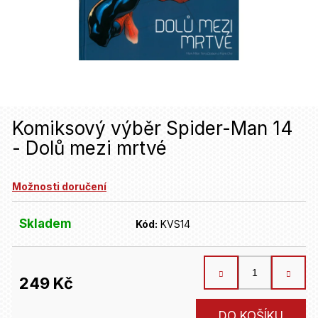
u
j
e
t
e
n
Komiksový výběr Spider-Man 14
- Dolů mezi mrtvé
a
j
Možnosti doručení
í
t
Skladem
Kód:
KVS14
?
249 Kč
HLEDAT
Měrná
DO KOŠÍKU