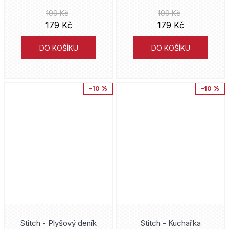
Paul Tobin
199 Kč
199 Kč
Kouzelná Beruška a Černý Kocour
Cesta
179 Kč
179 Kč
Gregg Hurwitz
LankyBox
YA čtu
DO KOŠÍKU
DO KOŠÍKU
Tatsuki Fujimoto
Lego
Barbora Pejšková
John Romita jr.
Liga Spravedlnosti
–10 %
–10 %
Green mango
Simon Mugford
Lightfall
ÉDI-MONDE
Marko Čermák
Lilo and Stitch
Galén
John Layman
Liverpool
SUN
John McCrea
Lobo
Classic
Kósuke Óno
Lord of the Rings
Český královský institut
Stitch - Plyšový deník
Stitch - Kuchařka
Eiichiro Oda