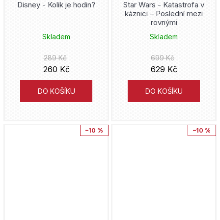
Disney - Kolik je hodin?
Star Wars - Katastrofa v
Matt Groening
káznici – Poslední mezi
DC Comics
Bambook
rovnými
Júsuke Murata
Skladem
Skladem
DC Compact Comics
Edika
Adžičika
289 Kč
699 Kč
Deadpool
Volvox Globator
260 Kč
629 Kč
Dan Abnett
Death Note
Mighty Boys
DO KOŠÍKU
DO KOŠÍKU
Roy Thomas
Demon Slayer
Nakladatelství Sýpka
Kore Jamazaki
–10 %
–10 %
Disney
Triton
Takumi Fukui
Donald Duck
Kontrast
Steve Ditko
Dragon Ball
YOLI
Šin'ja Umemura
Druuna
Universum
Mato