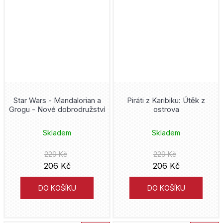
Pocket Peaches
Joe Hill
Poison Ivy
Doug Moench
Pokémon
Sylvain Runberg
Preacher
Naoši Arakawa
Star Wars - Mandalorian a
Piráti z Karibiku: Útěk z
Predator
Grogu - Nové dobrodružství
ostrova
Naoja Macumoto
Přátelé
Skladem
Skladem
Alex Ross
Punisher
229 Kč
229 Kč
Jean Dufaux
206 Kč
206 Kč
Quicksilver
DO KOŠÍKU
DO KOŠÍKU
Nikkarin
Rebirth
Darwyn Cooke
Robin