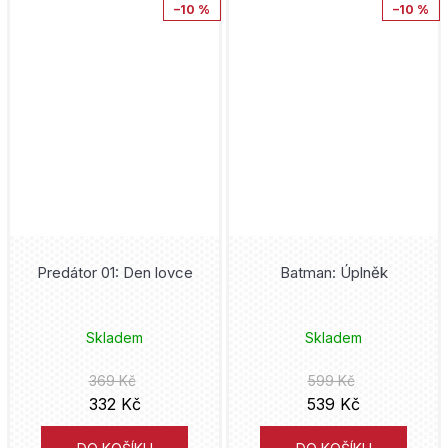
–10 %
–10 %
Frank Herbert
Roblox
Jean-Charles Gaudin
Rychlé šípy
Brian Wood
Sakamoto Days
Hidejuki Furuhaši
Scarlet Witch
Ivan Reis
Shang-Chi
Betten Court
Predátor 01: Den lovce
Batman: Úplněk
Shaun the Sheep
Bill Watterson
Shazam
Skladem
Skladem
Kódži Miura
Simpsonovi
369 Kč
599 Kč
332 Kč
539 Kč
Fiona Staples
Smurfs