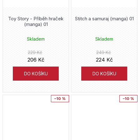
Plivníci
Robert E. Howard
Moje hrdinská akademie
Artmap
Toy Story - Příběh hraček
Stitch a samuraj (manga) 01
Kristýna Sněgoňová
(manga) 01
Morgavsa a Morgana
Mai Močizuki
Skladem
Skladem
Mumin
229 Kč
249 Kč
Vojtěch Matocha
My Hero Academia
206 Kč
224 Kč
Joann Sfar
My Little Pony
DO KOŠÍKU
DO KOŠÍKU
Donny Cates
Naruto
Šizu Jamauči
–10 %
–10 %
Netflix
Rafael Albuquerque
Nightmare before Christmas
Clotilde Bruneau
Nightwing