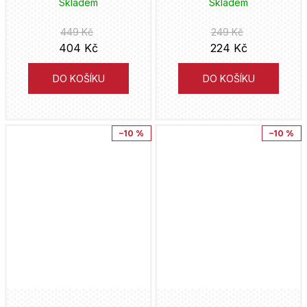
Skladem
Skladem
Václav Vávra
Hidenori Kusaka
Catwoman
449 Kč
249 Kč
Jota
404 Kč
224 Kč
Mark Waid
Clever & Smart
italskikomiksiceski
DO KOŠÍKU
DO KOŠÍKU
Eduardo Risso
Conan
Hanami
Kaiu Širai
Cyberpunk
–10 %
–10 %
Fobos
David Finch
Cyborg
Lipnik
Petr Macek
Čtyřlístek
Práh
Jim Lee
Dandadan
Analphabet Books
Alan Moore
Daredevil
Trystero
Alberto Uderzo
Dark Souls
Doron