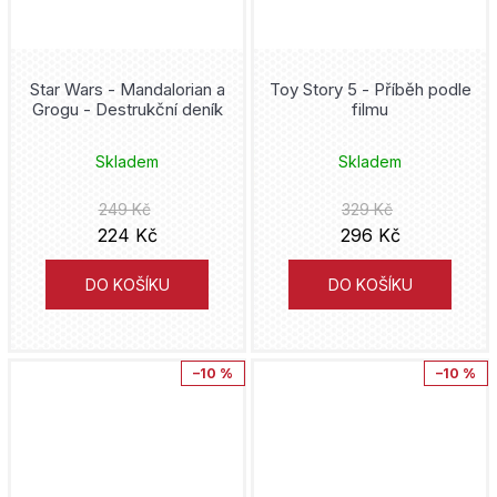
DuckTales
Aldente
Cliff Chiang
Duna
Kobuta
Star Wars - Mandalorian a
Toy Story 5 - Příběh podle
Jeff Smith
Grogu - Destrukční deník
filmu
Dune
Mytago
Sean Phillips
Skladem
Skladem
Dungeons and Dragons
Novela Bohemica
Tacuki Fudžimoto
249 Kč
329 Kč
Fallout
224 Kč
296 Kč
Akropolis
Kei Koga
Fantastic Beasts
DO KOŠÍKU
DO KOŠÍKU
Kniha Zlín
George R. R. Martin
Fantastic Four
Ella & Max
Gerry Duggan
–10 %
–10 %
Fantastická zvířata
Adéla Tlachačová
Jason Fabok
Five Nights at Freddy's
Pro Emu
Rob Williams
Flash