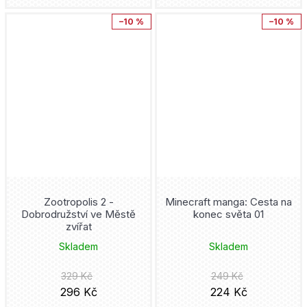
Hooky
Nová Forma
–10 %
–10 %
Dav Pilkey
How to train your Dragon
Torst
Zdeněk Ležák
Hulk
Česká televize
Benjamin Percy
Chainsaw Man
Knihy s úsměvem
Doug Mahnke
Iron Man
Portál
John Byrne
Jak vycvičit draka
Olympia
Jaroslav Foglar
Zootropolis 2 -
Minecraft manga: Cesta na
Jedi
Maťa
Dobrodružství ve Městě
konec světa 01
zvířat
Bryan Hitch
Ježek Sonic
Triáda
Skladem
Skladem
Tacuja Endó
Joker
329 Kč
249 Kč
Pointa
296 Kč
224 Kč
Dan Green
JSA