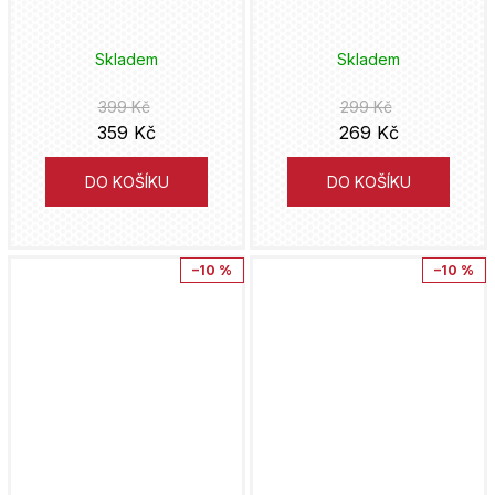
Lucky Luke
Masarykova univerzita
Christopher Golden
Skladem
Skladem
Malý princ
Deus
Brian Buccellato
399 Kč
299 Kč
Mandalorian
Knihy Konkolski
359 Kč
269 Kč
Chuck Dixon
Marvel
DO KOŠÍKU
DO KOŠÍKU
Pavel Mervart
Masaaki Ninomija
Mickey Mouse
King Cool
Mark Buckingham
–10 %
–10 %
Michael Jackson
Bookmedia
Ricardo Liniers
Mimoni
Drobek
Dan Jurgens
Minecraft
Altenberg
Chris Claremont
Minions
Okraj Media
Šin'iči Fukuda
Miraculous