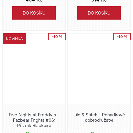
Bleach
Baronet
Hiromu Arakawa
DO KOŠÍKU
DO KOŠÍKU
Blue Lock
CooBoo
Joshua Williamson
Boruto
Garamond
–10 %
–10 %
NOVINKA
Mike Carey
BPRD
Jiri models
Kojoharu Gotóge
Brawl Stars
Crew + Netopejr
Ljuba Štíplová
Bungó
Petrkov
J.R.R. Tolkien
Bunny vs Monkey
Netopejr
Tony S. Daniel
Captain America
Robinson Jihlava
Alan Grant
Five Nights at Freddy's -
Lilo & Stitch - Pohádkové
Captain Laserhawk
Fazbear Frights #06:
dobrodružství
Mot
Přízrak Blackbird
Cube Kid
Cars