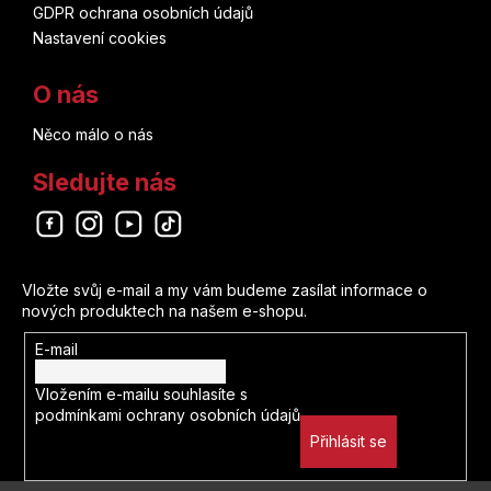
GDPR ochrana osobních údajů
Brian Herbert
Nastavení cookies
Thor
Don Heck
O nás
Tim Burton
Něco málo o nás
Pia Guerra
Tintin
Sledujte nás
Dustin Nguyen
Tokyo Ghoul
Koyoharu Gotouge
Odebírat newsletter
Tokyo Revengers
Vložte svůj e-mail a my vám budeme zasílat informace o
John Buscema
Toy Story
nových produktech na našem e-shopu.
Lucie Lomová
E-mail
Transformers
Vložením e-mailu souhlasíte s
Kei Sanbe
podmínkami ochrany osobních údajů
Útok Titánů
Přihlásit se
Nao Emoto
Vaiana