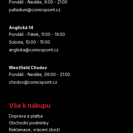
ý
Pondělí - Neděle, 9:00 - 21:00
Stranger Things
p
palladium@comicspoint.cz
Joe Bennett
i
Strýček Skrblík
s
Brian Posehn
u
Anglická 14
Suicide Squad
Pondělí - Pátek, 11:00 - 19:00
Munejuki Kaneširo
Sobota, 10:00 - 15:00
Super Mario
anglicka@comicspoint.cz
Christie Golden
Superboy
Westfield Chodov
Aka Akasaka
Pondělí - Neděle, 09:00 - 21:00
Supergirl
chodov@comicspoint.cz
Ethan Van Sciver
Superman
Júsuke Nomura
Šmoulové
Vše k nákupu
Matt Kindt
Doprava a platba
Teenage Mutant Ninja Turtles
Obchodní podmínky
Júki Obata
Reklamace, vrácení zboží
Thanos