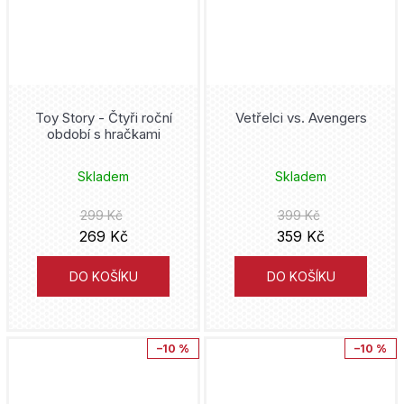
Nagabe
Nintendo
Skottie Young
One Piece
James Robinson
One Punch Man
Toy Story - Čtyři roční
Vetřelci vs. Avengers
období s hračkami
Haruichi Furudate
Pán prstenů
Skladem
Skladem
Gary Frank
Peacemaker
299 Kč
399 Kč
Tony Valente
269 Kč
359 Kč
Pérák
Jiří Grus
DO KOŠÍKU
DO KOŠÍKU
Pirates of the Caribbean
Hakuri
Piráti z Karibiku
–10 %
–10 %
Gene Luen Yang
Pixar
Kóiči Óniši