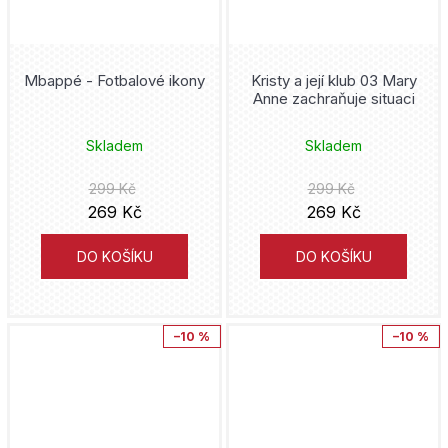
DuckTales
Aldente
Cliff Chiang
Duna
Kobuta
Mbappé - Fotbalové ikony
Kristy a její klub 03 Mary
Jeff Smith
Anne zachraňuje situaci
Dune
Mytago
Sean Phillips
Skladem
Skladem
Dungeons and Dragons
Novela Bohemica
Tacuki Fudžimoto
299 Kč
299 Kč
Fallout
269 Kč
269 Kč
Akropolis
Kei Koga
Fantastic Beasts
DO KOŠÍKU
DO KOŠÍKU
Kniha Zlín
George R. R. Martin
Fantastic Four
Ella & Max
Gerry Duggan
–10 %
–10 %
Fantastická zvířata
Adéla Tlachačová
Jason Fabok
Five Nights at Freddy's
Pro Emu
Rob Williams
Flash