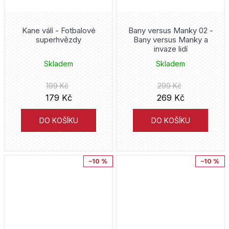
Plivníci
Robert E. Howard
Moje hrdinská akademie
Artmap
Kane válí - Fotbalové
Bany versus Manky 02 -
Kristýna Sněgoňová
superhvězdy
Bany versus Manky a
Morgavsa a Morgana
invaze lidí
Mai Močizuki
Skladem
Skladem
Mumin
199 Kč
299 Kč
Vojtěch Matocha
My Hero Academia
179 Kč
269 Kč
Joann Sfar
My Little Pony
DO KOŠÍKU
DO KOŠÍKU
Donny Cates
Naruto
Šizu Jamauči
–10 %
–10 %
Netflix
Rafael Albuquerque
Nightmare before Christmas
Clotilde Bruneau
Nightwing