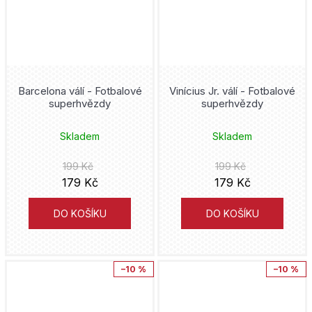
Nagabe
Nintendo
Skottie Young
One Piece
James Robinson
One Punch Man
Barcelona válí - Fotbalové
Vinícius Jr. válí - Fotbalové
superhvězdy
superhvězdy
Haruichi Furudate
Pán prstenů
Skladem
Skladem
Gary Frank
Peacemaker
199 Kč
199 Kč
Tony Valente
179 Kč
179 Kč
Pérák
Jiří Grus
DO KOŠÍKU
DO KOŠÍKU
Pirates of the Caribbean
Hakuri
Piráti z Karibiku
–10 %
–10 %
Gene Luen Yang
Pixar
Kóiči Óniši