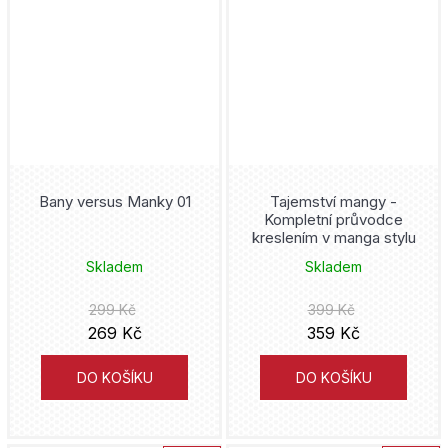
Pocket Peaches
Joe Hill
Poison Ivy
Doug Moench
Pokémon
Sylvain Runberg
Preacher
Naoši Arakawa
Bany versus Manky 01
Tajemství mangy -
Predator
Kompletní průvodce
Naoja Macumoto
kreslením v manga stylu
Přátelé
Skladem
Skladem
Alex Ross
Punisher
299 Kč
399 Kč
Jean Dufaux
269 Kč
359 Kč
Quicksilver
DO KOŠÍKU
DO KOŠÍKU
Nikkarin
Rebirth
Darwyn Cooke
Robin