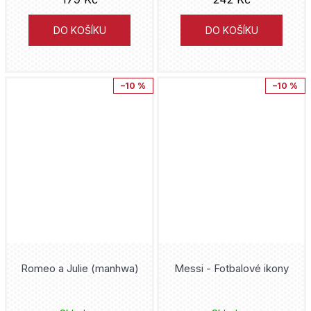
Bleach
Baronet
Hiromu Arakawa
DO KOŠÍKU
DO KOŠÍKU
Blue Lock
CooBoo
Joshua Williamson
Boruto
Garamond
–10 %
–10 %
Mike Carey
BPRD
Jiri models
Kojoharu Gotóge
Brawl Stars
Crew + Netopejr
Ljuba Štíplová
Bungó
Petrkov
J.R.R. Tolkien
Bunny vs Monkey
Netopejr
Tony S. Daniel
Captain America
Robinson Jihlava
Alan Grant
Romeo a Julie (manhwa)
Messi - Fotbalové ikony
Captain Laserhawk
Mot
Cube Kid
Cars