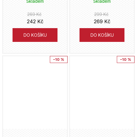
Skladem
Skladem
Václav Vávra
Hidenori Kusaka
Catwoman
269 Kč
299 Kč
Jota
242 Kč
269 Kč
Mark Waid
Clever & Smart
italskikomiksiceski
DO KOŠÍKU
DO KOŠÍKU
Eduardo Risso
Conan
Hanami
Kaiu Širai
Cyberpunk
–10 %
–10 %
Fobos
David Finch
Cyborg
Lipnik
Petr Macek
Čtyřlístek
Práh
Jim Lee
Dandadan
Analphabet Books
Alan Moore
Daredevil
Trystero
Alberto Uderzo
Dark Souls
Doron