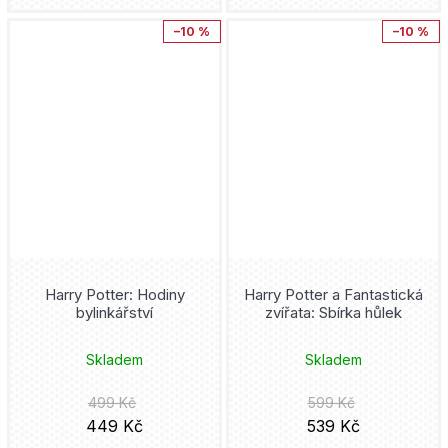
Hooky
Nová Forma
–10 %
–10 %
Dav Pilkey
How to train your Dragon
Torst
Zdeněk Ležák
Hulk
Česká televize
Benjamin Percy
Chainsaw Man
Knihy s úsměvem
Doug Mahnke
Iron Man
Portál
John Byrne
Jak vycvičit draka
Olympia
Jaroslav Foglar
Harry Potter: Hodiny
Harry Potter a Fantastická
Jedi
Maťa
bylinkářství
zvířata: Sbírka hůlek
Bryan Hitch
Ježek Sonic
Triáda
Skladem
Skladem
Tacuja Endó
Joker
499 Kč
599 Kč
Pointa
449 Kč
539 Kč
Dan Green
JSA