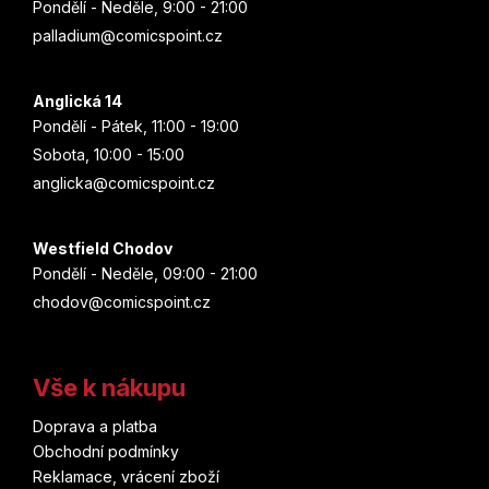
ý
Pondělí - Neděle, 9:00 - 21:00
Stranger Things
p
palladium@comicspoint.cz
Joe Bennett
i
Strýček Skrblík
s
Brian Posehn
u
Anglická 14
Suicide Squad
Pondělí - Pátek, 11:00 - 19:00
Munejuki Kaneširo
Sobota, 10:00 - 15:00
Super Mario
anglicka@comicspoint.cz
Christie Golden
Superboy
Westfield Chodov
Aka Akasaka
Pondělí - Neděle, 09:00 - 21:00
Supergirl
chodov@comicspoint.cz
Ethan Van Sciver
Superman
Júsuke Nomura
Šmoulové
Vše k nákupu
Matt Kindt
Doprava a platba
Teenage Mutant Ninja Turtles
Obchodní podmínky
Júki Obata
Reklamace, vrácení zboží
Thanos