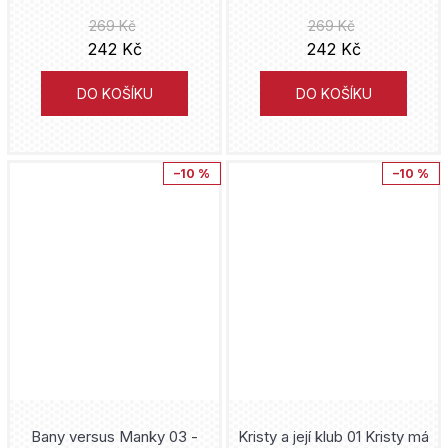
Paul Tobin
269 Kč
269 Kč
Kouzelná Beruška a Černý Kocour
Cesta
242 Kč
242 Kč
Gregg Hurwitz
LankyBox
YA čtu
DO KOŠÍKU
DO KOŠÍKU
Tatsuki Fujimoto
Lego
Barbora Pejšková
John Romita jr.
Liga Spravedlnosti
–10 %
–10 %
Green mango
Simon Mugford
Lightfall
ÉDI-MONDE
Marko Čermák
Lilo and Stitch
Galén
John Layman
Liverpool
SUN
John McCrea
Lobo
Classic
Kósuke Óno
Lord of the Rings
Český královský institut
Bany versus Manky 03 -
Kristy a její klub 01 Kristy má
Eiichiro Oda