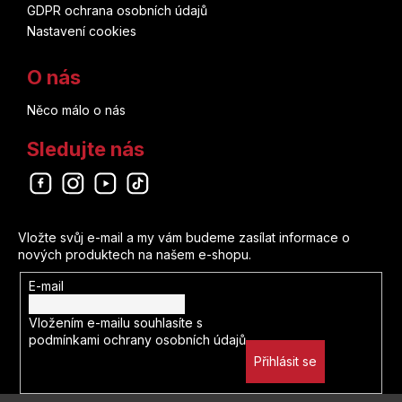
GDPR ochrana osobních údajů
Brian Herbert
Nastavení cookies
Thor
Don Heck
O nás
Tim Burton
Něco málo o nás
Pia Guerra
Tintin
Sledujte nás
Dustin Nguyen
Tokyo Ghoul
Koyoharu Gotouge
Odebírat newsletter
Tokyo Revengers
Vložte svůj e-mail a my vám budeme zasílat informace o
John Buscema
Toy Story
nových produktech na našem e-shopu.
Lucie Lomová
E-mail
Transformers
Vložením e-mailu souhlasíte s
Kei Sanbe
podmínkami ochrany osobních údajů
Útok Titánů
Přihlásit se
Nao Emoto
Vaiana