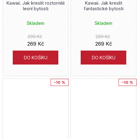
Kawaii. Jak kreslit roztomilé
Kawaii. Jak kreslit
Matt Groening
lesní bytosti
fantastické bytosti
DC Comics
Bambook
Júsuke Murata
Skladem
Skladem
DC Compact Comics
Edika
Adžičika
299 Kč
299 Kč
Deadpool
Volvox Globator
269 Kč
269 Kč
Dan Abnett
Death Note
Mighty Boys
DO KOŠÍKU
DO KOŠÍKU
Roy Thomas
Demon Slayer
Nakladatelství Sýpka
Kore Jamazaki
–10 %
–10 %
Disney
Triton
Takumi Fukui
Donald Duck
Kontrast
Steve Ditko
Dragon Ball
YOLI
Šin'ja Umemura
Druuna
Universum
Mato