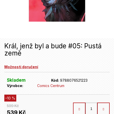
u
j
e
t
e
n
Král, jenž byl a bude #05: Pustá
země
a
j
Možnosti doručení
í
t
Skladem
Kód:
9788076521223
Výrobce:
Comics Centrum
?
–10 %
HLEDAT
599 Kč
539 Kč