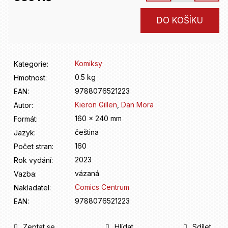
D
o
Měrná
DO KOŠÍKU
p
cena:
o
r
u
Komiksy
Kategorie
:
č
u
0.5 kg
Hmotnost
:
j
9788076521223
EAN
:
e
Kieron Gillen
,
Dan Mora
Autor
:
m
160 x 240 mm
Formát
:
e
čeština
Jazyk
:
160
Počet stran
:
2023
Rok vydání
:
vázaná
Vazba
:
Comics Centrum
Nakladatel
:
9788076521223
EAN
:
Zeptat se
Hlídat
Sdílet