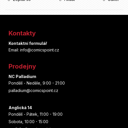
Z
á
Kontakty
p
Kontaktní formulář
a
Email: info@comicspoint.cz
t
Prodejny
í
NC Palladium
Pondělí - Neděle, 9:00 - 21:00
palladium@comicspoint.cz
Anglická 14
Pondělí - Pátek, 11:00 - 19:00
Sobota, 10:00 - 15:00