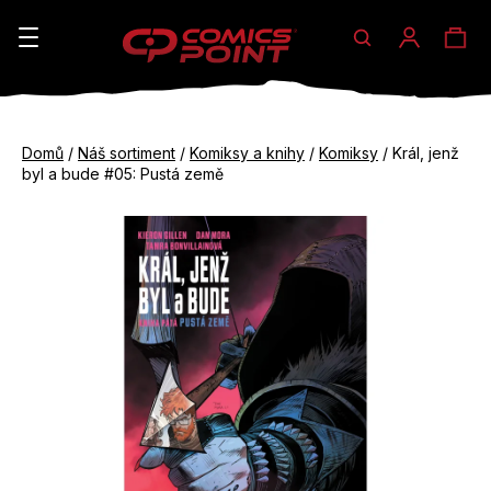
Hledat
Ná
Přihláše
K
o
koš
Zpět
Zpět
š
Domů
/
Náš sortiment
/
Komiksy a knihy
/
Komiksy
/
Král, jenž
do
do
byl a bude #05: Pustá země
í
obchodu
obchodu
C
k
o
p
o
t
ř
e
b