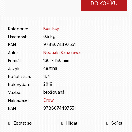
D
Měrná
DO KOŠÍKU
o
cena:
p
o
r
Komiksy
Kategorie
:
u
0.5 kg
Hmotnost
:
č
9788074497551
u
EAN
:
j
Nobuaki Kanazawa
Autor
:
e
130 x 180 mm
Formát
:
m
čeština
Jazyk
:
e
164
Počet stran
:
2019
Rok vydání
:
brožovaná
Vazba
:
Crew
Nakladatel
:
9788074497551
EAN
:
Zeptat se
Hlídat
Sdílet