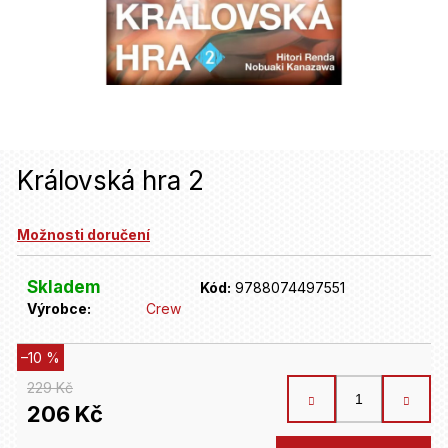
u
j
e
t
e
n
Královská hra 2
a
Možnosti doručení
j
í
Skladem
Kód:
9788074497551
t
Výrobce:
Crew
?
–10 %
229 Kč
HLEDAT
206 Kč