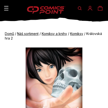
Hledat
Ná
Přihláše
K
o
koš
Zpět
Zpět
š
Domů
/
Náš sortiment
/
Komiksy a knihy
/
Komiksy
/
Královská
do
do
hra 2
í
obchodu
obchodu
C
k
o
p
o
t
ř
e
b