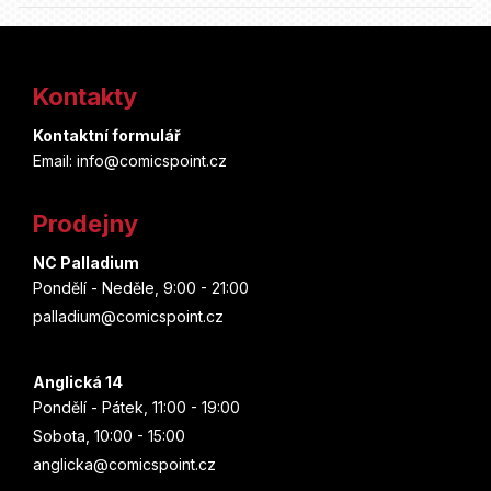
Z
á
Kontakty
p
Kontaktní formulář
a
Email: info@comicspoint.cz
t
Prodejny
í
NC Palladium
Pondělí - Neděle, 9:00 - 21:00
palladium@comicspoint.cz
Anglická 14
Pondělí - Pátek, 11:00 - 19:00
Sobota, 10:00 - 15:00
anglicka@comicspoint.cz