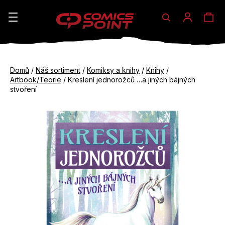
Hledat
Ná
Přihláše
K
o
koš
Zpět
Zpět
š
Domů
/
Náš sortiment
/
Komiksy a knihy
/
Knihy
/
do
do
Artbook/Teorie
/
Kreslení jednorožců …a jiných bájných
í
obchodu
obchodu
stvoření
C
k
o
p
o
t
ř
e
b