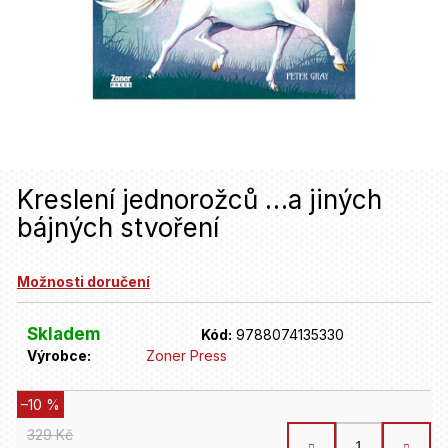
u
j
e
t
e
n
Kreslení jednorožců …a jiných
a
bájných stvoření
j
í
Možnosti doručení
t
Skladem
Kód:
9788074135330
?
Výrobce:
Zoner Press
–10 %
HLEDAT
329 Kč