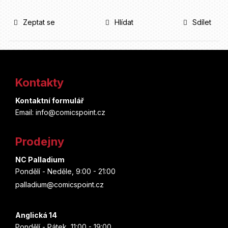
Zeptat se
Hlídat
Sdílet
Z
á
Kontakty
p
Kontaktní formulář
a
Email: info@comicspoint.cz
t
Prodejny
í
NC Palladium
Pondělí - Neděle, 9:00 - 21:00
palladium@comicspoint.cz
Anglická 14
Pondělí - Pátek, 11:00 - 19:00