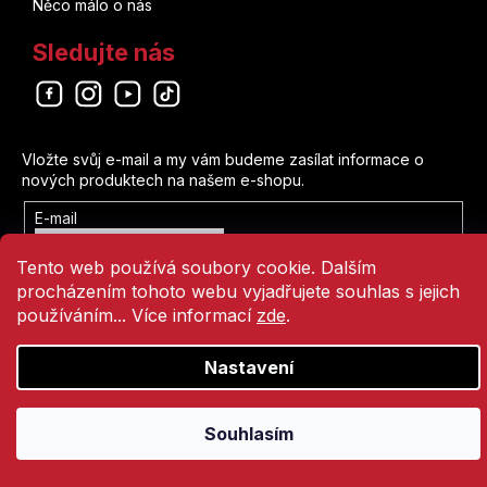
Něco málo o nás
Sledujte nás
Odebírat newsletter
Vložte svůj e-mail a my vám budeme zasílat informace o
nových produktech na našem e-shopu.
E-mail
Vložením e-mailu souhlasíte s
Tento web používá soubory cookie. Dalším
podmínkami ochrany osobních údajů
procházením tohoto webu vyjadřujete souhlas s jejich
Přihlásit se
používáním... Více informací
zde
.
Nastavení
Vytvořil Shoptet
Copyright 2026
Comics Point
. Všechna práva vyhrazena.
Souhlasím
Přejít
na
obsah