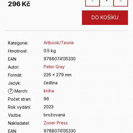
D
296 Kč
o
p
Měrná
DO KOŠÍKU
o
cena:
r
u
č
Artbook/Teorie
Kategorie
:
u
0.5 kg
Hmotnost
:
j
e
9788074135330
EAN
:
m
Peter Gray
Autor
:
e
226 x 279 mm
Formát
:
čeština
Jazyk
:
kniha
?
Merch
:
96
Počet stran
:
2023
Rok vydání
:
brožovaná
Vazba
:
Zoner Press
Nakladatel
:
9788074135330
EAN
: