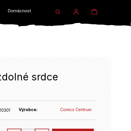
Hledat
Nákupní
Domácnost a dárky
Prodejny
Eventy
Přihlášení
košík
zdolné srdce
HLEDAT
Výrobce:
Comics Centrum
20301