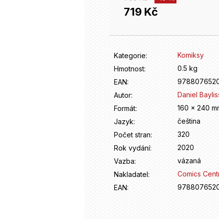
719 Kč
Měrná
cena:
Komiksy
Kategorie
:
0.5 kg
Hmotnost
:
9788076520
EAN
:
Daniel Baylis
Autor
:
160 x 240 m
Formát
:
čeština
Jazyk
:
320
Počet stran
:
2020
Rok vydání
:
vázaná
Vazba
:
Comics Cent
Nakladatel
:
9788076520
EAN
: