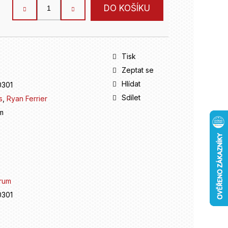
DO KOŠÍKU
Tisk
Zeptat se
Hlídat
301
Sdílet
s
,
Ryan Ferrier
m
rum
301