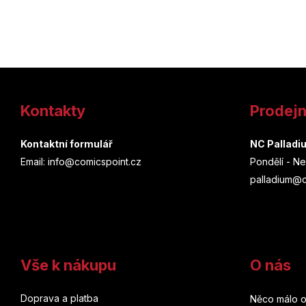
Z
á
Kontakty
Prodej
p
a
Kontaktní formulář
NC Palladi
Email: info@comicspoint.cz
Pondělí - Ne
t
palladium@c
í
Vše k nákupu
O nás
Doprava a platba
Něco málo o