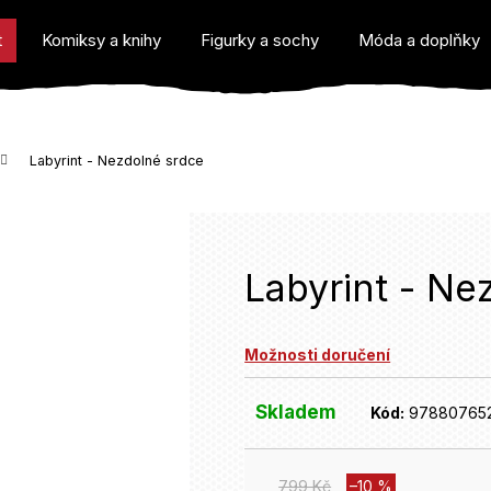
t
Komiksy a knihy
Figurky a sochy
Móda a doplňky
Labyrint - Nezdolné srdce
o potřebujete najít?
Labyrint - Ne
Možnosti doručení
Doporučujeme
Skladem
Kód:
97880765
799 Kč
–10 %