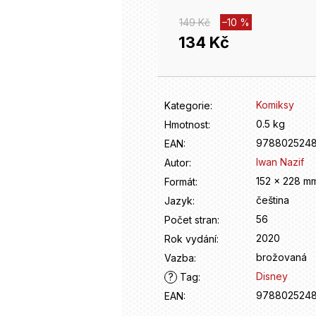
149 Kč
–10 %
134 Kč
Měrná
cena:
Komiksy
Kategorie
:
0.5 kg
Hmotnost
:
978802524
EAN
:
Iwan Nazif
Autor
:
152 x 228 m
Formát
:
čeština
Jazyk
:
56
Počet stran
:
2020
Rok vydání
:
brožovaná
Vazba
:
Disney
?
Tag
:
978802524
EAN
: