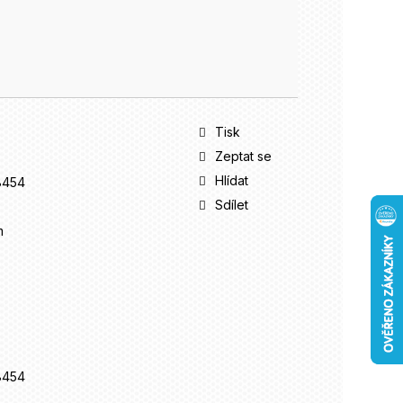
Tisk
Zeptat se
Hlídat
8454
Sdílet
m
8454