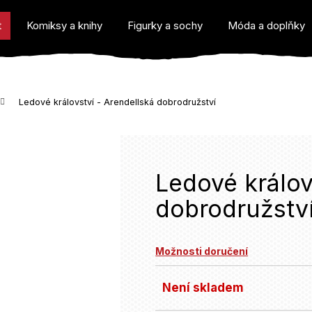
t
Komiksy a knihy
Figurky a sochy
Móda a doplňky
Ledové království - Arendellská dobrodružství
o potřebujete najít?
Ledové králov
dobrodružstv
Doporučujeme
Možnosti doručení
Není skladem