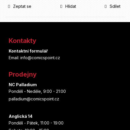
Zeptat se
Hlídat
Sdílet
Z
á
Kontakty
p
Kontaktní formulář
a
Email: info@comicspoint.cz
t
Prodejny
í
NC Palladium
Pondělí - Neděle, 9:00 - 21:00
palladium@comicspoint.cz
Anglická 14
Pondělí - Pátek, 11:00 - 19:00