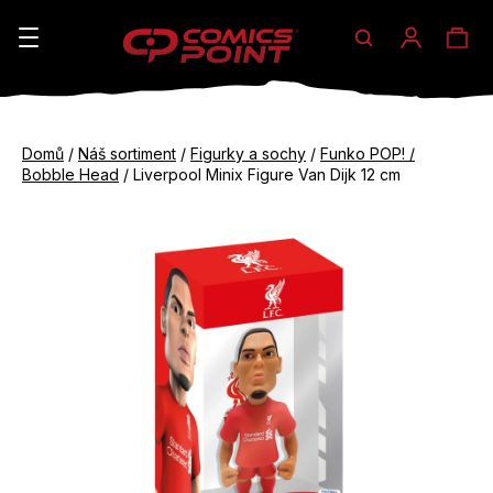
Hledat
Ná
Přihláše
K
o
koš
Zpět
Zpět
š
Domů
/
Náš sortiment
/
Figurky a sochy
/
Funko POP! /
do
do
Bobble Head
/
Liverpool Minix Figure Van Dijk 12 cm
í
obchodu
obchodu
C
k
o
p
o
t
ř
e
b