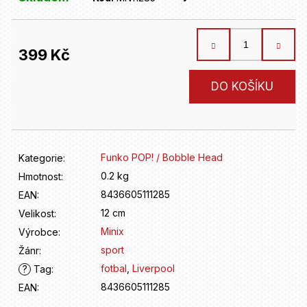
D
o
p
o
399 Kč
r
u
Měrná
DO KOŠÍKU
č
cena:
u
j
e
m
Funko POP! / Bobble Head
Kategorie
:
e
0.2 kg
Hmotnost
:
8436605111285
EAN
:
12 cm
Velikost
:
Minix
Výrobce
:
sport
Žánr
:
fotbal
,
Liverpool
?
Tag
:
8436605111285
EAN
: