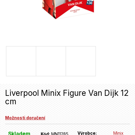
u
j
e
t
e
n
a
j
í
Liverpool Minix Figure Van Dijk 12
t
cm
?
Možnosti doručení
HLEDAT
Výrobce:
Minix
Skladem
Kód:
MN11285