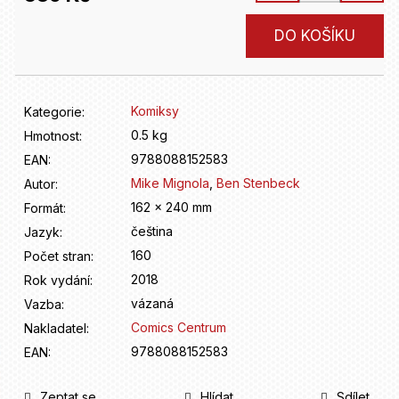
D
o
Měrná
DO KOŠÍKU
p
cena:
o
r
u
Komiksy
Kategorie
:
č
u
0.5 kg
Hmotnost
:
j
9788088152583
EAN
:
e
Mike Mignola
,
Ben Stenbeck
Autor
:
m
162 x 240 mm
Formát
:
e
čeština
Jazyk
:
160
Počet stran
:
2018
Rok vydání
:
vázaná
Vazba
:
Comics Centrum
Nakladatel
:
9788088152583
EAN
:
Zeptat se
Hlídat
Sdílet