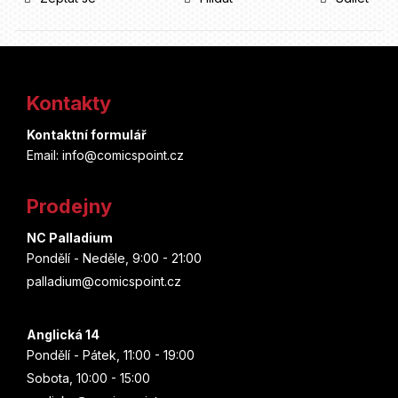
Z
á
Kontakty
p
Kontaktní formulář
a
Email: info@comicspoint.cz
t
Prodejny
í
NC Palladium
Pondělí - Neděle, 9:00 - 21:00
palladium@comicspoint.cz
Anglická 14
Pondělí - Pátek, 11:00 - 19:00
Sobota, 10:00 - 15:00