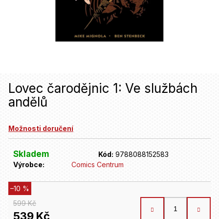
u
j
e
t
e
n
Lovec čarodějnic 1: Ve službách
andělů
a
j
Možnosti doručení
í
t
Skladem
Kód:
9788088152583
Výrobce:
Comics Centrum
?
–10 %
HLEDAT
599 Kč
539 Kč