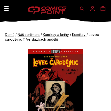
Hledat
Ná
Přihláše
K
o
koš
Zpět
Zpět
š
Domů
/
Náš sortiment
/
Komiksy a knihy
/
Komiksy
/
Lovec
do
do
čarodějnic 1: Ve službách andělů
í
obchodu
obchodu
C
k
o
p
o
t
ř
e
b