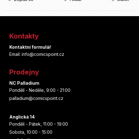
Z
á
Kontakty
p
Kontaktní formulář
a
Email: info@comicspoint.cz
t
Prodejny
í
NC Palladium
Pondělí - Neděle, 9:00 - 21:00
palladium@comicspoint.cz
Anglická 14
Pondělí - Pátek, 11:00 - 19:00
Sobota, 10:00 - 15:00