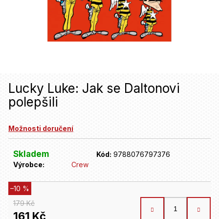
u
j
e
t
e
n
Lucky Luke: Jak se Daltonovi
polepšili
a
j
Možnosti doručení
í
t
Skladem
Kód:
9788076797376
Výrobce:
Crew
?
–10 %
HLEDAT
179 Kč
161 Kč