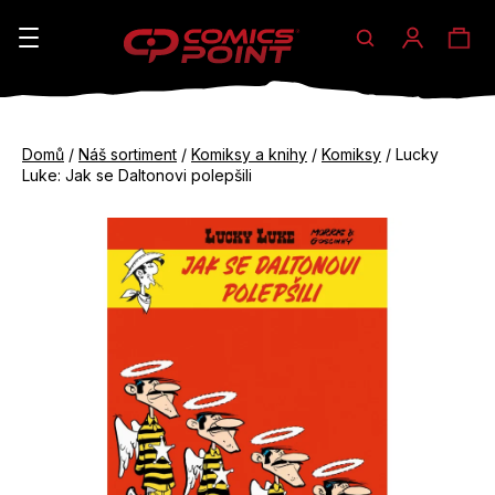
Hledat
Ná
Přihláše
K
o
koš
Zpět
Zpět
š
Domů
/
Náš sortiment
/
Komiksy a knihy
/
Komiksy
/
Lucky
do
do
Luke: Jak se Daltonovi polepšili
í
obchodu
obchodu
C
k
o
p
o
t
ř
e
b