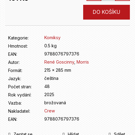
D
o
Měrná
DO KOŠÍKU
p
cena:
o
r
u
Komiksy
Kategorie
:
č
u
0.5 kg
Hmotnost
:
j
9788076797376
EAN
:
e
René Goscinny
,
Morris
Autor
:
m
215 x 285 mm
Formát
:
e
čeština
Jazyk
:
48
Počet stran
:
2025
Rok vydání
:
brožovaná
Vazba
:
Crew
Nakladatel
:
9788076797376
EAN
:
Zeptat se
Hlídat
Sdílet