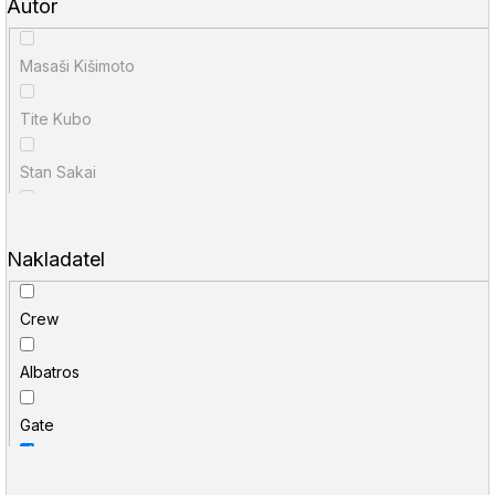
D
Autor
u
o
p
k
Masaši Kišimoto
o
t
r
Tite Kubo
u
ů
č
u
Stan Sakai
j
e
Kentaró Miura
m
Nakladatel
e
Hiroja Oku
Crew
Hadžime Isajama
Albatros
Sui Išida
Gate
Kóhei Horikoši
Egmont
Gege Akutami