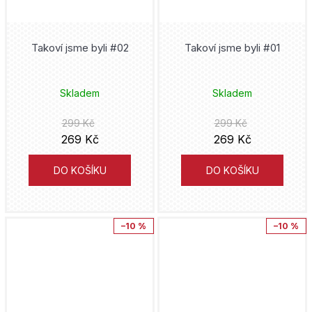
Mari Okada
Nio Nakatani
Takoví jsme byli #02
Takoví jsme byli #01
Kósuke
Skladem
Skladem
Ichigo Takano
299 Kč
299 Kč
269 Kč
269 Kč
Shilin Huang
DO KOŠÍKU
DO KOŠÍKU
Jošitoki Óima
Kafka Asagiri
–10 %
–10 %
Kim Myung-Hee
Mokumokuren
Katsuhiro Otomo