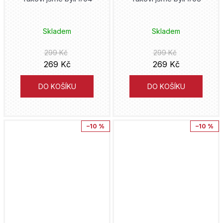
Spider-Man
Aka Akasaka
Spy x Family
Skladem
Skladem
Júsuke Nomura
Star Wars
299 Kč
299 Kč
Júki Obata
269 Kč
269 Kč
Tokyo Revengers
Kei Sanbe
DO KOŠÍKU
DO KOŠÍKU
Toy Story
Nao Emoto
Útok Titánů
–10 %
–10 %
Juka Tačibana
Zabiják démonů
Jusuiuki Šuri
Delicious in Dungeon
Plutus
Kagurabači
Mengo Jokojari