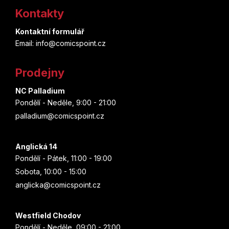
á
Kontakty
á
Gen Urobuchi
d
p
a
Kontaktní formulář
Dan Jolley
c
Email: info@comicspoint.cz
a
í
Ičiha Akizuki
t
p
Prodejny
r
í
v
Sango Harukawa
NC Palladium
k
Pondělí - Neděle, 9:00 - 21:00
y
Jukinobu Tacu
palladium@comicspoint.cz
v
ý
Kei Toume
p
Anglická 14
i
Pondělí - Pátek, 11:00 - 19:00
Inio Asano
s
Sobota, 10:00 - 15:00
u
anglicka@comicspoint.cz
Suwol
Kjoul Kwon
Westfield Chodov
Pondělí - Neděle, 09:00 - 21:00