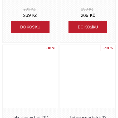
Moje hrdinská akademie
299 Kč
299 Kč
Gene Luen Yang
269 Kč
269 Kč
My Hero Academia
Naoši Arakawa
DO KOŠÍKU
DO KOŠÍKU
Naruto
Naoja Macumoto
Netflix
–10 %
–10 %
Hidejuki Furuhaši
One Piece
Betten Court
One Punch Man
Kódži Miura
Pokémon
Júto Suzuki
Sakamoto Days
Spoon
Solo Leveling
Munejuki Kaneširo
Takoví jsme byli #04
Takoví jsme byli #03