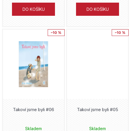
Eiičiró Oda
DO KOŠÍKU
DO KOŠÍKU
Jedi
Kamome Širahama
Jujutsu Kaisen
Kósuke Óno
–10 %
–10 %
Junji Ito
Masaaki Ninomija
Kaiju No. 8
Šin'iči Fukuda
Lilo and Stitch
Mai Močizuki
Malý princ
Šizu Jamauči
Mandalorian
Nagabe
Takoví jsme byli #06
Takoví jsme byli #05
Marvel
Tony Valente
Minecraft
Skladem
Skladem
Hakuri