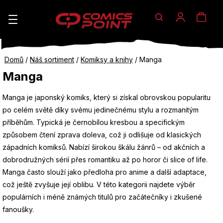
Hledat
Nák
Přihlášen
K
o
koší
Zpět
Zpět
Domů
/
Náš sortiment
/
Komiksy a knihy
/
Manga
š
do
do
Manga
í
obchodu
obchodu
C
Manga je japonský komiks, který si získal obrovskou popularitu
k
po celém světě díky svému jedinečnému stylu a rozmanitým
o
příběhům. Typická je černobílou kresbou a specifickým
p
způsobem čtení zprava doleva, což ji odlišuje od klasických
o
západních komiksů. Nabízí širokou škálu žánrů – od akčních a
dobrodružných sérií přes romantiku až po horor či slice of life.
t
Manga často slouží jako předloha pro anime a další adaptace,
ř
což ještě zvyšuje její oblibu. V této kategorii najdete výběr
e
populárních i méně známých titulů pro začátečníky i zkušené
fanoušky.
b