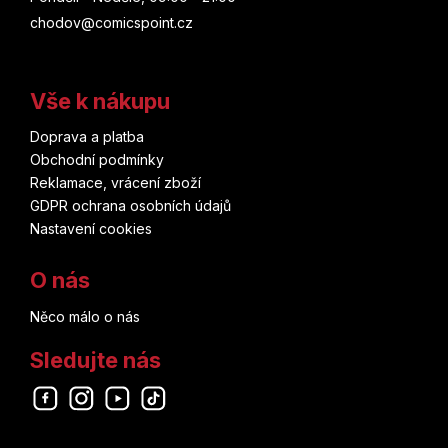
Kjongtchak I
chodov@comicspoint.cz
Nobuaki Kanazawa
Vše k nákupu
Oroken
Doprava a platba
Steven Moffat
Obchodní podmínky
Reklamace, vrácení zboží
Mijong NO
GDPR ochrana osobních údajů
Nastavení cookies
Ryou Izawa
O nás
Jukito Ajacudži
Něco málo o nás
Kei Urana
Sledujte nás
Kanehito Jamada
Odebírat newsletter
Hiro Kijohara