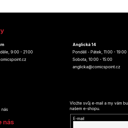
ny
um
Anglická 14
děle, 9:00 - 21:00
Pondělí - Pátek, 11:00 - 19:00
omicspoint.cz
Sobota, 10:00 - 15:00
anglicka@comicspoint.cz
Odebírat newsletter
Vložte svůj e-mail a my vám b
našem e-shopu.
 nás
E-mail
e nás