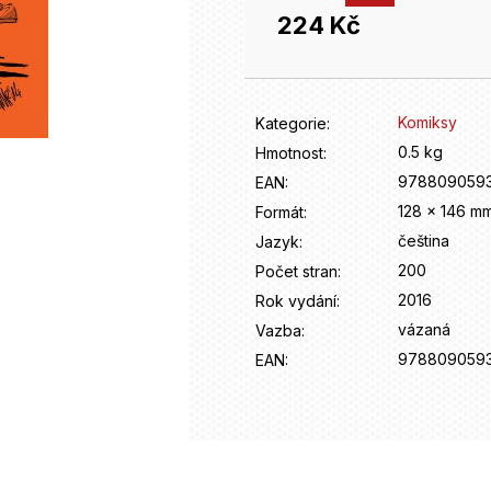
224 Kč
Měrná
cena:
Komiksy
Kategorie
:
0.5 kg
Hmotnost
:
9788090593
EAN
:
128 x 146 m
Formát
:
čeština
Jazyk
:
200
Počet stran
:
2016
Rok vydání
:
vázaná
Vazba
:
9788090593
EAN
: