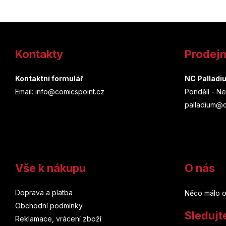
Z
á
Kontakty
Prodej
p
a
Kontaktní formulář
NC Palladi
Email: info@comicspoint.cz
Pondělí - Ne
t
palladium@c
í
Vše k nákupu
O nás
Doprava a platba
Něco málo o
Obchodní podmínky
Sledujt
Reklamace, vrácení zboží