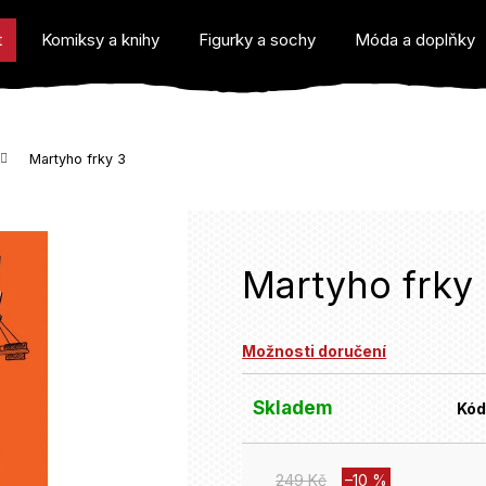
t
Komiksy a knihy
Figurky a sochy
Móda a doplňky
Martyho frky 3
o potřebujete najít?
Martyho frky
Možnosti doručení
Doporučujeme
Skladem
Kód
249 Kč
–10 %