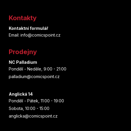
Z
á
Kontakty
p
Kontaktní formulář
a
Email: info@comicspoint.cz
t
Prodejny
í
NC Palladium
Pondělí - Neděle, 9:00 - 21:00
palladium@comicspoint.cz
Anglická 14
Pondělí - Pátek, 11:00 - 19:00
Sobota, 10:00 - 15:00
anglicka@comicspoint.cz