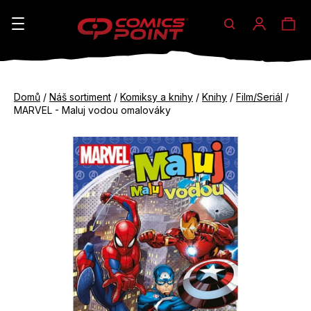
Hledat
Ná
Přihláše
K
o
koš
Zpět
Zpět
š
Domů
/
Náš sortiment
/
Komiksy a knihy
/
Knihy
/
Film/Seriál
/
do
do
MARVEL - Maluj vodou omalováky
í
obchodu
obchodu
C
k
o
p
o
t
ř
e
b