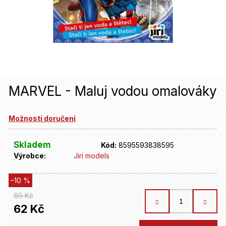
u
j
e
t
e
n
MARVEL - Maluj vodou omalováky
a
Možnosti doručení
j
í
Skladem
Kód:
8595593838595
t
Výrobce:
Jiri models
?
–10 %
69 Kč
HLEDAT
62 Kč