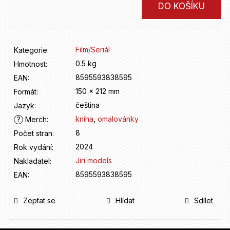
D
Měrná
DO KOŠÍKU
o
cena:
p
o
r
Film/Seriál
Kategorie
:
u
0.5 kg
Hmotnost
:
č
8595593838595
u
EAN
:
j
150 x 212 mm
Formát
:
e
čeština
Jazyk
:
m
kniha
,
omalovánky
?
Merch
:
e
8
Počet stran
:
2024
Rok vydání
:
Jiri models
Nakladatel
:
8595593838595
EAN
:
Zeptat se
Hlídat
Sdílet