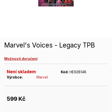
u
j
e
t
e
n
Marvel's Voices - Legacy TPB
a
Možnosti doručení
j
í
Není skladem
Kód:
HE928148
t
Výrobce:
Marvel
?
599 Kč
HLEDAT
Měrná