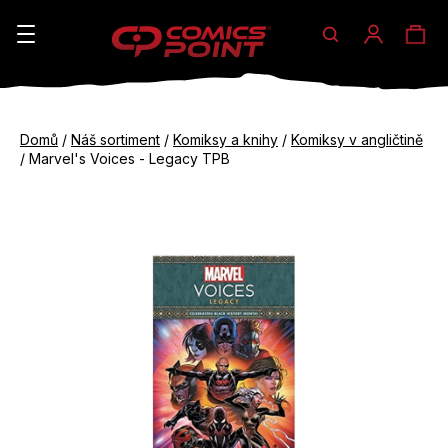
Hledat
Ná
Přihláše
K
o
koš
Zpět
Zpět
š
Domů
/
Náš sortiment
/
Komiksy a knihy
/
Komiksy v angličtině
do
do
/
Marvel's Voices - Legacy TPB
í
obchodu
obchodu
C
k
o
p
o
t
ř
e
b