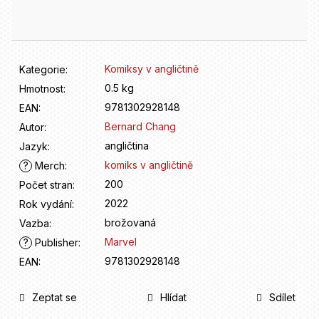
D
cena:
o
p
o
r
Komiksy v angličtině
Kategorie
:
u
0.5 kg
Hmotnost
:
č
9781302928148
u
EAN
:
j
Bernard Chang
Autor
:
e
angličtina
Jazyk
:
m
komiks v angličtině
?
Merch
:
e
200
Počet stran
:
2022
Rok vydání
:
brožovaná
Vazba
:
Marvel
?
Publisher
:
9781302928148
EAN
:
Zeptat se
Hlídat
Sdílet