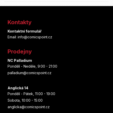
Z
á
Kontakty
p
Kontaktní formulář
a
Email: info@comicspoint.cz
t
Prodejny
í
NC Palladium
Pondělí - Neděle, 9:00 - 21:00
palladium@comicspoint.cz
Anglická 14
Pondělí - Pátek, 11:00 - 19:00
Sobota, 10:00 - 15:00
anglicka@comicspoint.cz