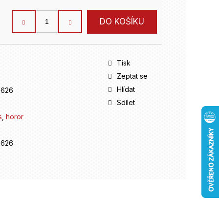
DO KOŠÍKU
Tisk
Zeptat se
Hlídat
2626
Sdílet
s
,
horor
2626