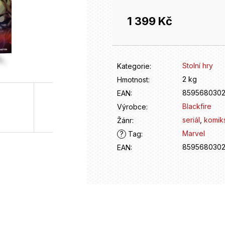
1 399 Kč
Měrná
cena:
Stolní hry
Kategorie
:
2 kg
Hmotnost
:
859568030
EAN
:
Blackfire
Výrobce
:
seriál
,
komik
Žánr
:
Marvel
?
Tag
:
859568030
EAN
: