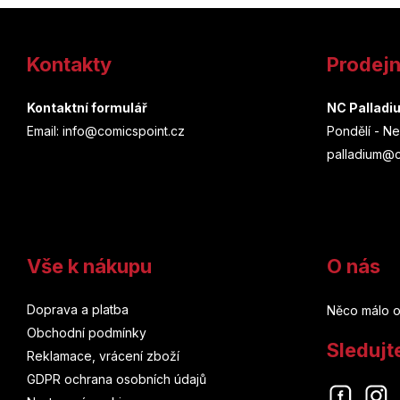
Z
á
Kontakty
Prodej
p
a
Kontaktní formulář
NC Palladi
Email: info@comicspoint.cz
Pondělí - Ne
t
palladium@c
í
Vše k nákupu
O nás
Doprava a platba
Něco málo o
Obchodní podmínky
Sledujt
Reklamace, vrácení zboží
GDPR ochrana osobních údajů