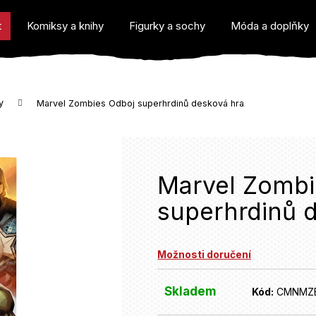
t
Komiksy a knihy
Figurky a sochy
Móda a doplňky
y
Marvel Zombies Odboj superhrdinů desková hra
o potřebujete najít?
Marvel Zombi
superhrdinů 
Doporučujeme
Možnosti doručení
Skladem
Kód:
CMNMZ