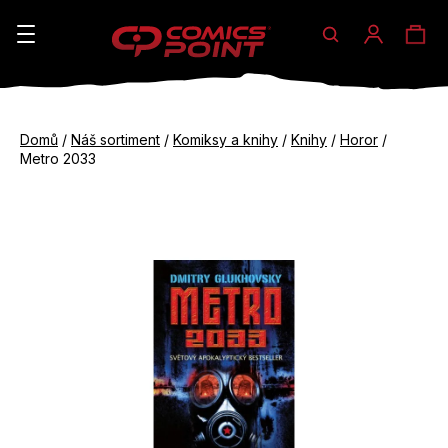
Hledat
Ná
Přihláše
K
o
koš
Zpět
Zpět
š
Domů
/
Náš sortiment
/
Komiksy a knihy
/
Knihy
/
Horor
/
do
do
Metro 2033
í
obchodu
obchodu
C
k
o
p
o
t
ř
e
b