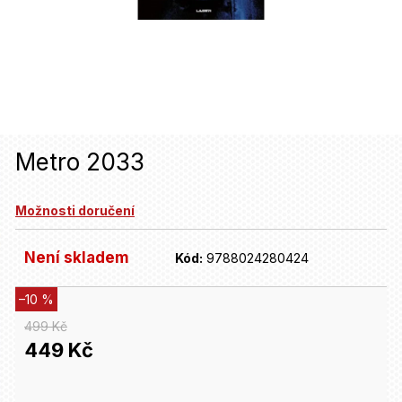
u
j
e
t
e
n
Metro 2033
a
Možnosti doručení
j
í
Není skladem
Kód:
9788024280424
t
–10 %
?
499 Kč
449 Kč
HLEDAT
Měrná
cena: