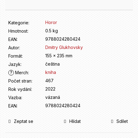
D
o
p
o
Horor
Kategorie
:
r
0.5 kg
Hmotnost
:
u
9788024280424
EAN
:
č
u
Dmitry Glukhovsky
Autor
:
j
155 x 235 mm
Formát
:
e
čeština
Jazyk
:
m
kniha
?
Merch
:
e
467
Počet stran
:
2022
Rok vydání
:
vázaná
Vazba
:
9788024280424
EAN
:
Zeptat se
Hlídat
Sdílet