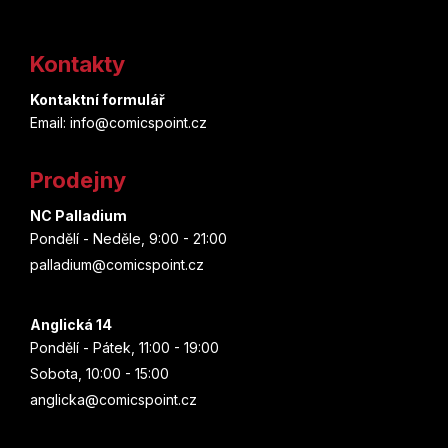
Z
á
Kontakty
p
Kontaktní formulář
a
Email: info@comicspoint.cz
t
Prodejny
í
NC Palladium
Pondělí - Neděle, 9:00 - 21:00
palladium@comicspoint.cz
Anglická 14
Pondělí - Pátek, 11:00 - 19:00
Sobota, 10:00 - 15:00
anglicka@comicspoint.cz