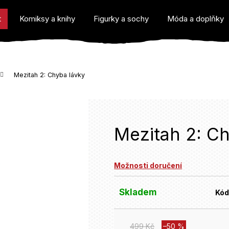
t
Komiksy a knihy
Figurky a sochy
Móda a doplňky
Mezitah 2: Chyba lávky
o potřebujete najít?
Mezitah 2: C
Možnosti doručení
Doporučujeme
Skladem
Kód
499 Kč
–50 %