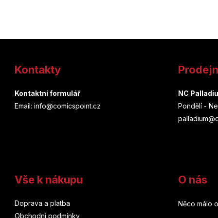
Z
á
Kontakty
Prodej
p
a
Kontaktní formulář
NC Palladi
Email: info@comicspoint.cz
Pondělí - Ne
t
palladium@c
í
Vše k nákupu
O nás
Doprava a platba
Něco málo o
Obchodní podmínky