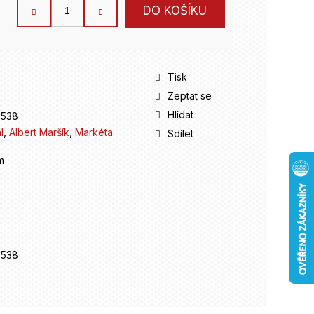
DO KOŠÍKU
Tisk
Zeptat se
Hlídat
8538
l
,
Albert Maršík
,
Markéta
Sdílet
m
8538