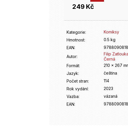
249 Kč
Měrná
cena:
Komiksy
Kategorie
:
0.5 kg
Hmotnost
:
978809081
EAN
:
Filip Zatlouka
Autor
:
Černá
210 x 267 m
Formát
:
čeština
Jazyk
:
114
Počet stran
:
2023
Rok vydání
:
vázaná
Vazba
:
978809081
EAN
: