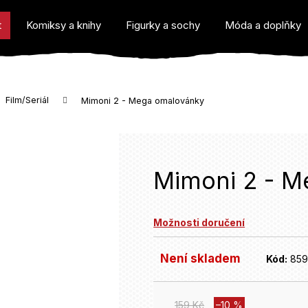
t
Komiksy a knihy
Figurky a sochy
Móda a doplňky
Film/Seriál
Mimoni 2 - Mega omalovánky
o potřebujete najít?
Mimoni 2 - M
Možnosti doručení
Doporučujeme
Není skladem
Kód:
859
159 Kč
–10 %