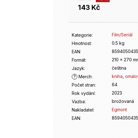
143 Kč
Měrná
cena:
Film/Seriál
Kategorie
:
0.5 kg
Hmotnost
:
8594050435
EAN
:
210 x 270 m
Formát
:
čeština
Jazyk
:
kniha
,
omalo
?
Merch
:
64
Počet stran
:
2023
Rok vydání
:
brožovaná
Vazba
:
Egmont
Nakladatel
:
8594050435
EAN
: