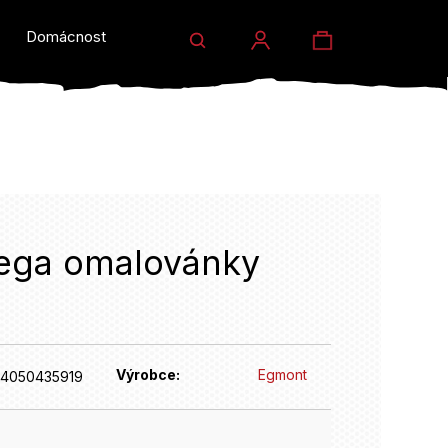
Hledat
Nákupní
Domácnost a dárky
Prodejny
Eventy
Přihlášení
košík
ega omalovánky
HLEDAT
Výrobce:
Egmont
4050435919