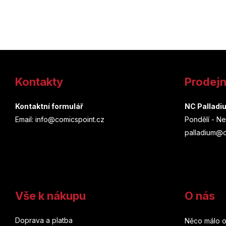
Z
á
Kontakty
Prodej
p
a
Kontaktní formulář
NC Palladi
Email: info@comicspoint.cz
Pondělí - Ne
t
palladium@c
í
Vše k nákupu
O nás
Doprava a platba
Něco málo o