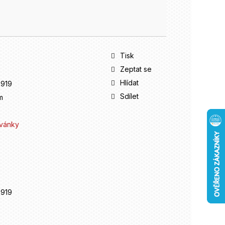
Tisk
Zeptat se
Hlídat
919
Sdílet
m
vánky
919