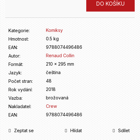
D
Měrná
DO KOŠÍKU
o
cena:
p
o
r
Komiksy
Kategorie
:
u
0.5 kg
Hmotnost
:
č
9788074496486
u
EAN
:
j
Renaud Collin
Autor
:
e
210 x 295 mm
Formát
:
m
čeština
Jazyk
:
e
48
Počet stran
:
2018
Rok vydání
:
brožovaná
Vazba
:
Crew
Nakladatel
:
9788074496486
EAN
:
Zeptat se
Hlídat
Sdílet