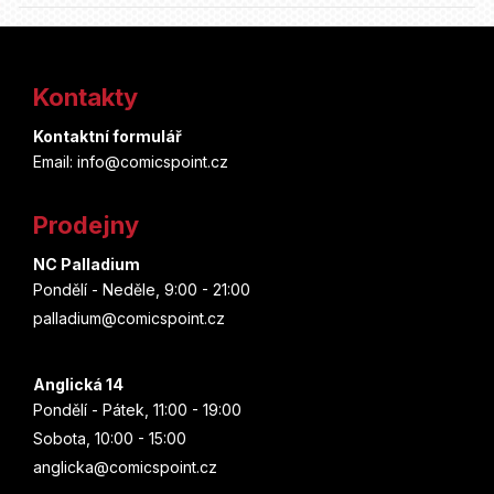
Z
á
Kontakty
p
Kontaktní formulář
a
Email: info@comicspoint.cz
t
Prodejny
í
NC Palladium
Pondělí - Neděle, 9:00 - 21:00
palladium@comicspoint.cz
Anglická 14
Pondělí - Pátek, 11:00 - 19:00
Sobota, 10:00 - 15:00
anglicka@comicspoint.cz