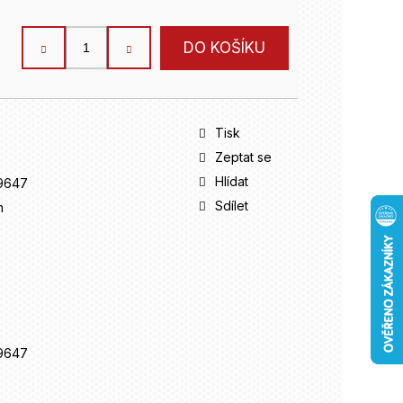
DO KOŠÍKU
Tisk
Zeptat se
Hlídat
9647
Sdílet
m
9647