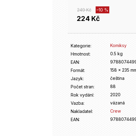
249 Kč
–10 %
224 Kč
Měrná
cena:
Komiksy
Kategorie
:
0.5 kg
Hmotnost
:
978807449
EAN
:
158 x 235 m
Formát
:
čeština
Jazyk
:
88
Počet stran
:
2020
Rok vydání
:
vázaná
Vazba
:
Crew
Nakladatel
:
978807449
EAN
: