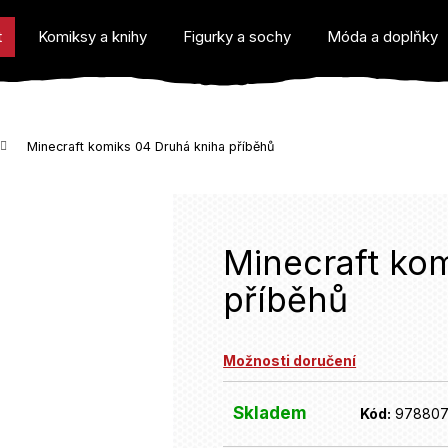
t
Komiksy a knihy
Figurky a sochy
Móda a doplňky
Minecraft komiks 04 Druhá kniha příběhů
o potřebujete najít?
Minecraft ko
příběhů
Doporučujeme
Možnosti doručení
Skladem
Kód:
97880