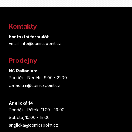
Z
á
Kontakty
p
Kontaktní formulář
a
Email: info@comicspoint.cz
t
Prodejny
í
NC Palladium
Pondělí - Neděle, 9:00 - 21:00
palladium@comicspoint.cz
Anglická 14
Pondělí - Pátek, 11:00 - 19:00
Sobota, 10:00 - 15:00
anglicka@comicspoint.cz