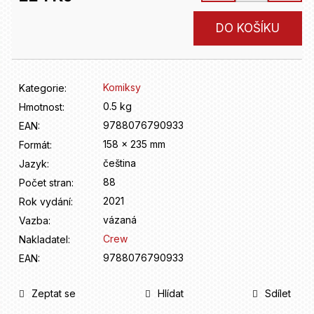
D
o
Měrná
DO KOŠÍKU
p
cena:
o
r
u
Komiksy
Kategorie
:
č
u
0.5 kg
Hmotnost
:
j
9788076790933
EAN
:
e
158 x 235 mm
Formát
:
m
čeština
Jazyk
:
e
88
Počet stran
:
2021
Rok vydání
:
vázaná
Vazba
:
Crew
Nakladatel
:
9788076790933
EAN
:
Zeptat se
Hlídat
Sdílet