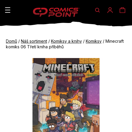
Hledat
Ná
Přihláše
K
o
koš
Zpět
Zpět
š
Domů
/
Náš sortiment
/
Komiksy a knihy
/
Komiksy
/
Minecraft
do
do
komiks 06 Třetí kniha příběhů
í
obchodu
obchodu
C
k
o
p
o
t
ř
e
b