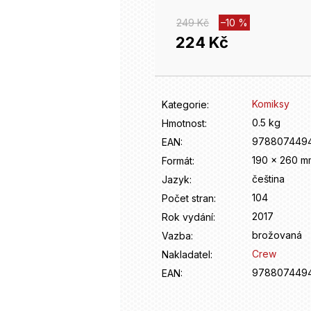
249 Kč
–10 %
224 Kč
Měrná
cena:
Komiksy
Kategorie
:
0.5 kg
Hmotnost
:
978807449
EAN
:
190 x 260 m
Formát
:
čeština
Jazyk
:
104
Počet stran
:
2017
Rok vydání
:
brožovaná
Vazba
:
Crew
Nakladatel
:
978807449
EAN
: