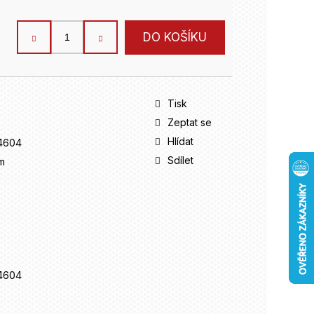
DO KOŠÍKU
Tisk
Zeptat se
Hlídat
4604
Sdílet
m
4604