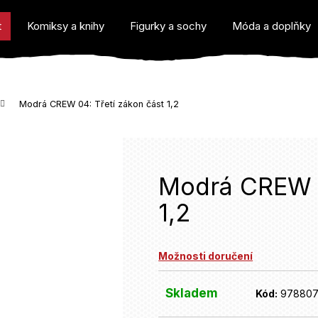
t
Komiksy a knihy
Figurky a sochy
Móda a doplňky
Modrá CREW 04: Třetí zákon část 1,2
o potřebujete najít?
Modrá CREW 0
1,2
Doporučujeme
Možnosti doručení
Skladem
Kód:
97880