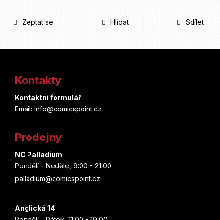
Zeptat se
Hlídat
Sdílet
Z
á
Kontakty
p
Kontaktní formulář
a
Email: info@comicspoint.cz
t
Prodejny
í
NC Palladium
Pondělí - Neděle, 9:00 - 21:00
palladium@comicspoint.cz
Anglická 14
Pondělí - Pátek, 11:00 - 19:00