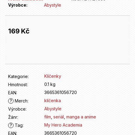
D
Výrobce:
Abystyle
o
p
o
r
169 Kč
u
č
Měrná
u
cena:
j
e
m
e
Klíčenky
Kategorie
:
0.1 kg
Hmotnost
:
3665361056720
EAN
:
klíčenka
?
Merch
:
Abystyle
Výrobce
:
film
,
seriál
,
manga a anime
Žánr
:
My Hero Academia
?
Tag
:
3665361056720
EAN
: