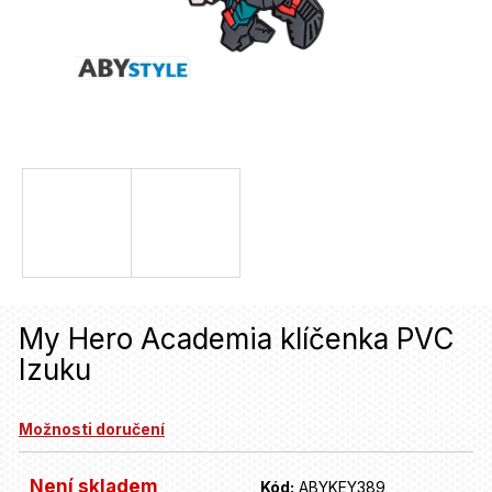
u
j
e
t
e
n
a
j
í
My Hero Academia klíčenka PVC
t
Izuku
?
Možnosti doručení
HLEDAT
Není skladem
Kód:
ABYKEY389