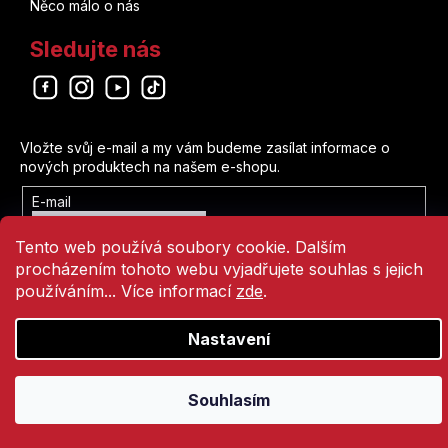
Něco málo o nás
Sledujte nás
Odebírat newsletter
Vložte svůj e-mail a my vám budeme zasílat informace o
nových produktech na našem e-shopu.
E-mail
Vložením e-mailu souhlasíte s
Tento web používá soubory cookie. Dalším
podmínkami ochrany osobních údajů
procházením tohoto webu vyjadřujete souhlas s jejich
Přihlásit se
používáním... Více informací
zde
.
Nastavení
Vytvořil Shoptet
Copyright 2026
Comics Point
. Všechna práva vyhrazena.
Souhlasím
Přejít
na
obsah