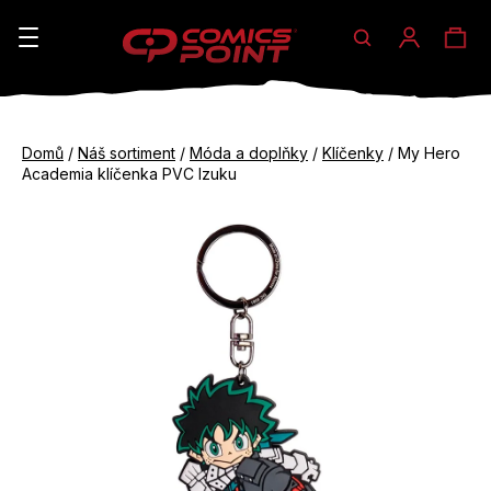
Hledat
Ná
Přihláše
K
o
koš
Zpět
Zpět
š
Domů
/
Náš sortiment
/
Móda a doplňky
/
Klíčenky
/
My Hero
do
do
Academia klíčenka PVC Izuku
í
obchodu
obchodu
C
k
o
p
o
t
ř
e
b