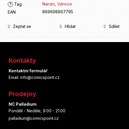
Naruto
,
Vánoce
?
Tag
:
889698867795
EAN
:
Zeptat se
Hlídat
Sdílet
Z
á
Kontakty
p
Kontaktní formulář
a
Email: info@comicspoint.cz
t
Prodejny
í
NC Palladium
Pondělí - Neděle, 9:00 - 21:00
palladium@comicspoint.cz