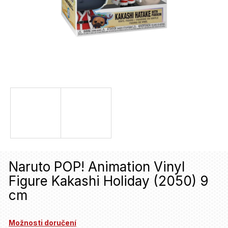
u
j
e
t
e
n
a
j
í
t
Naruto POP! Animation Vinyl
?
Figure Kakashi Holiday (2050) 9
cm
HLEDAT
Možnosti doručení