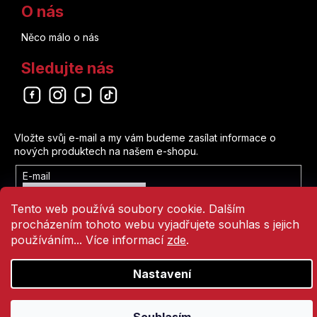
O nás
Něco málo o nás
Sledujte nás
Odebírat newsletter
Vložte svůj e-mail a my vám budeme zasílat informace o
nových produktech na našem e-shopu.
E-mail
Vložením e-mailu souhlasíte s
Tento web používá soubory cookie. Dalším
podmínkami ochrany osobních údajů
procházením tohoto webu vyjadřujete souhlas s jejich
Přihlásit se
používáním... Více informací
zde
.
Nastavení
Vytvořil Shoptet
Copyright 2026
Comics Point
. Všechna práva vyhrazena.