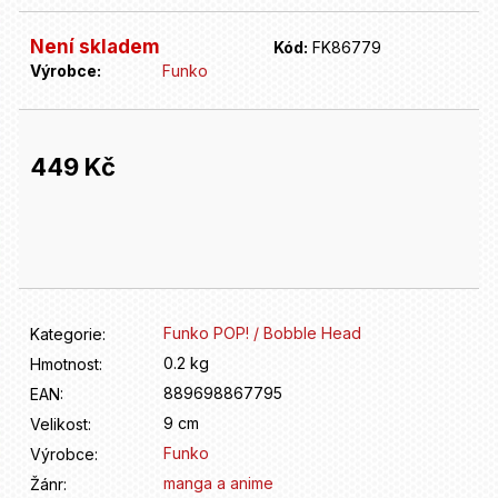
D
o
Není skladem
p
Kód:
FK86779
o
Výrobce:
Funko
r
u
č
449 Kč
u
j
Měrná
e
cena:
m
e
Funko POP! / Bobble Head
Kategorie
:
0.2 kg
Hmotnost
:
889698867795
EAN
:
9 cm
Velikost
:
Funko
Výrobce
:
manga a anime
Žánr
: