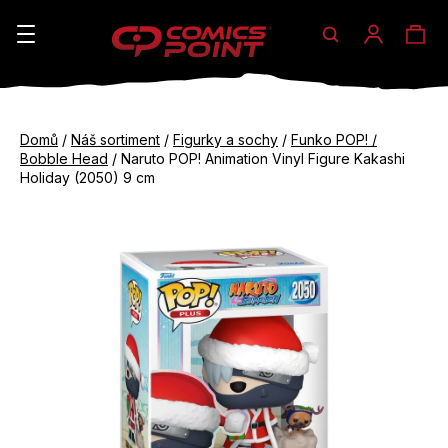
Hledat
Ná
Přihláše
K
o
koš
Zpět
Zpět
š
Domů
/
Náš sortiment
/
Figurky a sochy
/
Funko POP! /
do
do
Bobble Head
/
Naruto POP! Animation Vinyl Figure Kakashi
í
obchodu
obchodu
Holiday (2050) 9 cm
C
k
o
p
o
t
ř
e
b