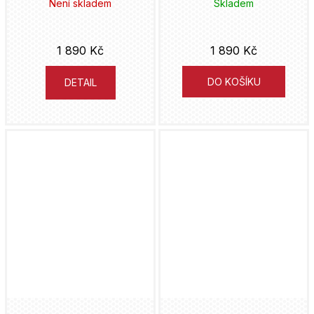
Není skladem
Skladem
Warren Ellis
Cinderella
Zoner
Cugumi Óba
1 890 Kč
1 890 Kč
Clever & Smart
ČVUT
Takeši Obata
DO KOŠÍKU
DETAIL
Cobra Kai
Marco Turini
Pavel Čech
Conan
Sideshow Collectibles
Taiki Kawakami
Corpse Bride
Verzone
Jeph Loeb
Court od the Dead
Magic Trick Publishing
Tyler Crook
Court of the Dead
Akcent
Fuse
Cthulhu
AVU
Frank Miller
Cyberpunk
Dybbuk
Junji Ito