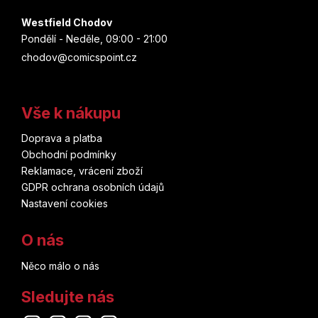
Brian Herbert
Westfield Chodov
Home Alone
Pondělí - Neděle, 09:00 - 21:00
Don Heck
chodov@comicspoint.cz
Hooky
Pia Guerra
House of the Dragon
Vše k nákupu
Dustin Nguyen
How to train your Dragon
Doprava a platba
Obchodní podmínky
Koyoharu Gotouge
Hufflepuff
Reklamace, vrácení zboží
GDPR ochrana osobních údajů
John Buscema
Hulk
Nastavení cookies
Lucie Lomová
Hunter x Hunter
O nás
Kei Sanbe
Něco málo o nás
Chainsaw Man
Nao Emoto
Sledujte nás
Charmander