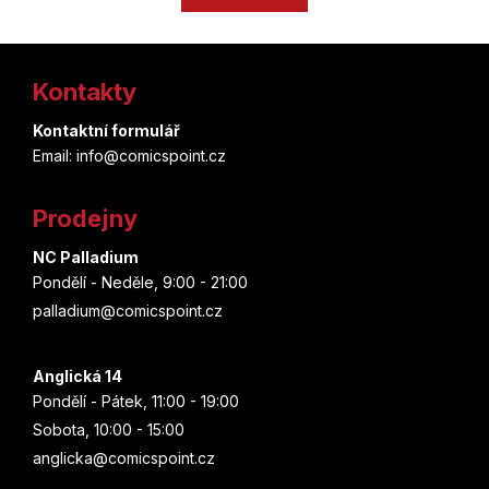
Hawkes
k
á
o
d
Joe Bennett
Z
v
a
Hawkeye
á
Kontakty
c
á
n
Brian Posehn
í
Hedwig
í
p
Kontaktní formulář
p
Munejuki Kaneširo
Email: info@comicspoint.cz
r
a
Hell's Paradise
v
t
Christie Golden
k
Prodejny
Hellboy
y
í
v
Aka Akasaka
NC Palladium
Hello Kitty
ý
Pondělí - Neděle, 9:00 - 21:00
p
Ethan Van Sciver
palladium@comicspoint.cz
Hermione
i
s
Júsuke Nomura
u
Anglická 14
Hobbit
Pondělí - Pátek, 11:00 - 19:00
Matt Kindt
Sobota, 10:00 - 15:00
Hogwarts
anglicka@comicspoint.cz
Júki Obata
Hololive