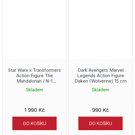
DuckTales
Masarykova univerzita
Christopher Golden
Dumb and Dumber
Deus
Brian Buccellato
Duna
Knihy Konkolski
Chuck Dixon
Dune
Pavel Mervart
Masaaki Ninomija
Dungeons and Dragons
King Cool
Star Wars x Transformers
Dark Avengers Marvel
Mark Buckingham
Action Figure The
Legends Action Figure
Eevee
Bookmedia
Mandalorian / N-1
Daken (Wolverine) 15 cm
Ricardo Liniers
Starfighter 19 cm
Skladem
Skladem
Evil Queen
Drobek
Dan Jurgens
Evolve
Altenberg
1 990 Kč
990 Kč
Chris Claremont
Fairy Tail
Okraj Media
DO KOŠÍKU
DO KOŠÍKU
Šin'iči Fukuda
Falcon