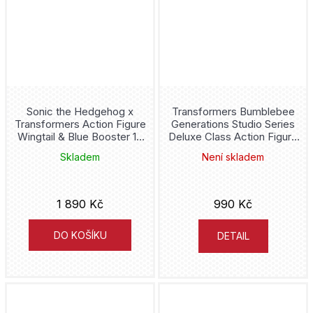
Paul Tobin
Doctor Who
Cesta
Gregg Hurwitz
Donald Duck
YA čtu
Tatsuki Fujimoto
Donatello
Barbora Pejšková
John Romita jr.
Sonic the Hedgehog x
Transformers Bumblebee
Doom
Transformers Action Figure
Generations Studio Series
Green mango
Wingtail & Blue Booster 13
Deluxe Class Action Figure
Simon Mugford
cm
Bumblebee 11 cm
Dr. Stone
Skladem
Není skladem
ÉDI-MONDE
Marko Čermák
Draco Malfoy
Galén
1 890 Kč
990 Kč
John Layman
Dracula
SUN
DO KOŠÍKU
DETAIL
John McCrea
Dragon Ball
Classic
Kósuke Óno
Druuna
Český královský institut
Eiichiro Oda