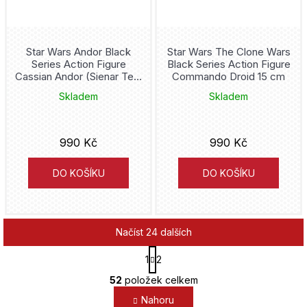
Neal Adams
Gryffindor
Keith Giffen
Star Wars Andor Black
Star Wars The Clone Wars
Guardians of the Galaxy
Series Action Figure
Black Series Action Figure
Greg Pak
Cassian Andor (Sienar Test
Commando Droid 15 cm
Haikyu!!
Pilot) 15 cm
Skladem
Skladem
Christopher Hart
Halo
Francis Manapul
990 Kč
990 Kč
Han Solo
Tom Taylor
DO KOŠÍKU
DO KOŠÍKU
Harley Quinn
Júto Suzuki
Harry Potter
Načíst 24 dalších
Marjorie Liu
Harry Styles
S
1
2
t
Štěpánka Jislová
O
r
52
položek celkem
Hatsune Miku
v
á
Nahoru
l
n
Spoon