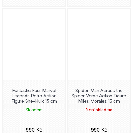
Plivníci
Robert E. Howard
Fallout
Artmap
Kristýna Sněgoňová
Fantastic Beasts
Mai Močizuki
Fantastic Four
Vojtěch Matocha
Fantastická zvířata
Joann Sfar
Fenix
Donny Cates
Fire Force
Fantastic Four Marvel
Spider-Man Across the
Šizu Jamauči
Legends Retro Action
Spider-Verse Action Figure
Five Nights at Freddy's
Figure She-Hulk 15 cm
Miles Morales 15 cm
Rafael Albuquerque
Skladem
Není skladem
Flash
Clotilde Bruneau
Fleur Delacour
990 Kč
990 Kč