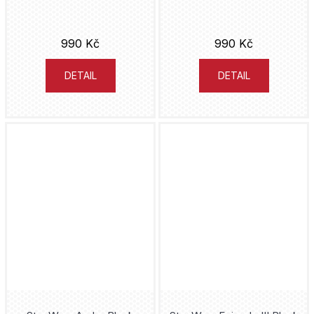
Fullmetal Alchemist
Joe Hill
Futurama
990 Kč
990 Kč
Doug Moench
Gaara
DETAIL
DETAIL
Sylvain Runberg
Gachiakuta
Naoši Arakawa
Gambit
Naoja Macumoto
Game Of Thrones
Alex Ross
Garfield
Jean Dufaux
Genshin Impact
Nikkarin
Ghost Face
Darwyn Cooke
Ghost in the Shell