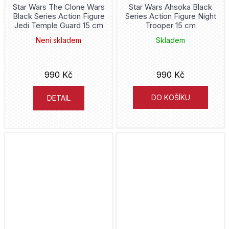
Cyborg
Star Wars The Clone Wars
Star Wars Ahsoka Black
Nová Forma
Black Series Action Figure
Series Action Figure Night
Dav Pilkey
Jedi Temple Guard 15 cm
Trooper 15 cm
Čtyřlístek
Torst
Není skladem
Skladem
Zdeněk Ležák
Dandadan
Česká televize
Benjamin Percy
990 Kč
990 Kč
Daredevil
Knihy s úsměvem
Doug Mahnke
DO KOŠÍKU
DETAIL
Dark Souls
Portál
John Byrne
Darth Maul
Olympia
Jaroslav Foglar
Darth Vader
Maťa
Bryan Hitch
DC Comics
Triáda
Tacuja Endó
DC Compact Comics
Pointa
Dan Green
Deadpool