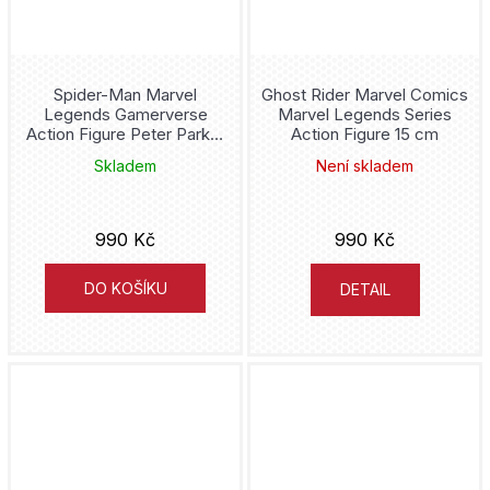
Malvern
Nick Spencer
Death Note
Sýpka
Paul Dini
Spider-Man Marvel
Ghost Rider Marvel Comics
Demon Hunters
Toužimský & Moravec
Legends Gamerverse
Marvel Legends Series
Action Figure Peter Parker
Action Figure 15 cm
Peter David
Velocity Suit 15 cm
Demon Slayer
Nuridius
Skladem
Není skladem
Eiičiró Oda
Dexter
REBO
990 Kč
990 Kč
Stjepan Šejić
Diablo
leaf-animation
DO KOŠÍKU
DETAIL
Andy Kubert
Disney
Yatum
Karel Osoha
Dobby
Planeta9
Vicente Segrelles
Doctor Doom
Plus
Kamome Širahama
Doctor Strange
Trutnov