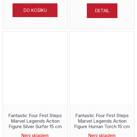
Nagabe
Formula 1
DO KOŠÍKU
DETAIL
Skottie Young
Fortnite
James Robinson
fotbal
Haruichi Furudate
Fotbaláci
Gary Frank
Freddie Mercury
Tony Valente
Friday the 13th
Jiří Grus
Friends
Hakuri
Frieren
Fantastic Four First Steps
Fantastic Four First Steps
Gene Luen Yang
Marvel Legends Action
Marvel Legends Action
Frozen
Figure Silver Surfer 15 cm
Figure Human Torch 15 cm
Kóiči Óniši
Není skladem
Není skladem