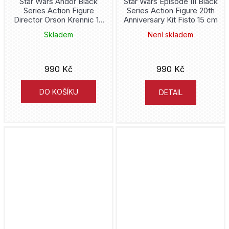
Star Wars Andor Black
Star Wars Episode III Black
Series Action Figure
Series Action Figure 20th
Frank Herbert
Director Orson Krennic 15
Anniversary Kit Fisto 15 cm
Ghost Rider
cm
Skladem
Není skladem
Jean-Charles Gaudin
Godzilla
Brian Wood
990 Kč
990 Kč
Goku
Hidejuki Furuhaši
DO KOŠÍKU
DETAIL
Gotham
Ivan Reis
Green Arrow
Betten Court
Green Lantern
Bill Watterson
Gremlins
Kódži Miura
Grogu
Fiona Staples
Groot