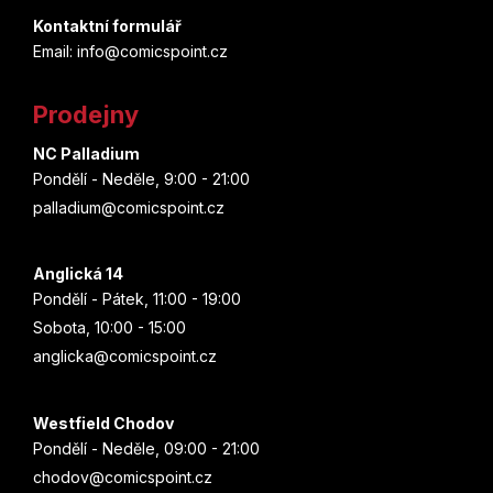
d
Paul Tobin
p
a
Kontaktní formulář
Doctor Who
Cesta
c
Email: info@comicspoint.cz
a
Gregg Hurwitz
í
Donald Duck
YA čtu
t
p
Prodejny
Tatsuki Fujimoto
r
í
Donatello
v
Barbora Pejšková
NC Palladium
k
John Romita jr.
Pondělí - Neděle, 9:00 - 21:00
Doom
y
Green mango
palladium@comicspoint.cz
v
Simon Mugford
Dr. Stone
ý
ÉDI-MONDE
p
Anglická 14
Marko Čermák
i
Draco Malfoy
Pondělí - Pátek, 11:00 - 19:00
Galén
s
Sobota, 10:00 - 15:00
John Layman
u
Dracula
anglicka@comicspoint.cz
SUN
John McCrea
Dragon Ball
Classic
Westfield Chodov
Kósuke Óno
Pondělí - Neděle, 09:00 - 21:00
Druuna
Český královský institut
chodov@comicspoint.cz
Eiichiro Oda