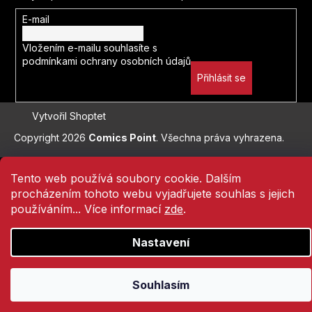
Plivníci
Robert E. Howard
E-mail
Fallout
Artmap
Vložením e-mailu souhlasíte s
Kristýna Sněgoňová
podmínkami ochrany osobních údajů
Fantastic Beasts
Přihlásit se
Mai Močizuki
Fantastic Four
Vytvořil Shoptet
Vojtěch Matocha
Fantastická zvířata
Copyright 2026
Comics Point
. Všechna práva vyhrazena.
Joann Sfar
Přejít
Fenix
na
Tento web používá soubory cookie. Dalším
Donny Cates
obsah
procházením tohoto webu vyjadřujete souhlas s jejich
Fire Force
používáním... Více informací
zde
.
Šizu Jamauči
Five Nights at Freddy's
Nastavení
Rafael Albuquerque
Flash
Souhlasím
Clotilde Bruneau
Fleur Delacour