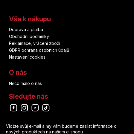
DuckTales
Masarykova univerzita
Christopher Golden
Vše k nákupu
Dumb and Dumber
Deus
Brian Buccellato
Doprava a platba
Duna
Knihy Konkolski
Obchodní podmínky
Chuck Dixon
Reklamace, vrácení zboží
Dune
Pavel Mervart
GDPR ochrana osobních údajů
Masaaki Ninomija
Nastavení cookies
Dungeons and Dragons
King Cool
Mark Buckingham
O nás
Eevee
Bookmedia
Něco málo o nás
Ricardo Liniers
Evil Queen
Drobek
Sledujte nás
Dan Jurgens
Evolve
Altenberg
Odebírat newsletter
Chris Claremont
Fairy Tail
Okraj Media
Vložte svůj e-mail a my vám budeme zasílat informace o
Šin'iči Fukuda
nových produktech na našem e-shopu.
Falcon