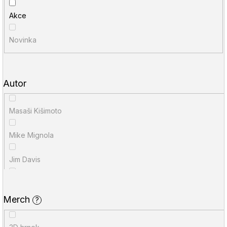
í
u
Akce
p
j
r
e
Novinka
o
t
d
e
Autor
u
n
k
a
Masaši Kišimoto
t
j
Mike Mignola
ů
í
t
Jim Davis
?
Geoff Johns
Merch
?
HLEDAT
Stan Lee