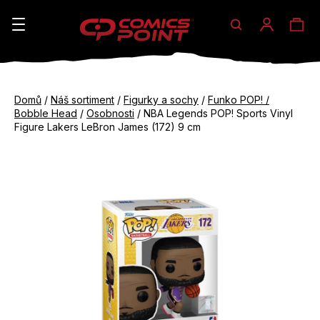
Hledat
Ná
Přihláše
K
o
koš
Zpět
Zpět
š
Domů
/
Náš sortiment
/
Figurky a sochy
/
Funko POP! /
do
do
Bobble Head
/
Osobnosti
/
NBA Legends POP! Sports Vinyl
í
obchodu
obchodu
Figure Lakers LeBron James (172) 9 cm
C
k
o
p
o
t
ř
e
b