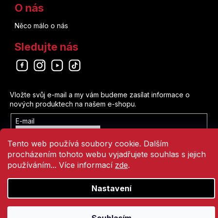
O nás
Něco málo o nás
Sledujte nás
Odebírat newsletter
Vložte svůj e-mail a my vám budeme zasílat informace o
nových produktech na našem e-shopu.
E-mail
Vložením e-mailu souhlasíte s
Tento web používá soubory cookie. Dalším
podmínkami ochrany osobních údajů
procházením tohoto webu vyjadřujete souhlas s jejich
Přihlásit se
používáním... Více informací
zde
.
Nastavení
Vytvořil Shoptet
Copyright 2026
Comics Point
. Všechna práva vyhrazena.