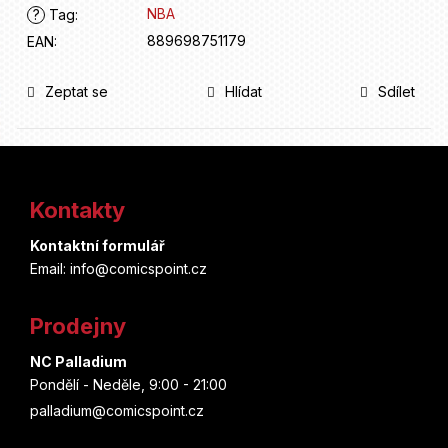
NBA
?
Tag
:
889698751179
EAN
:
Zeptat se
Hlídat
Sdílet
Z
á
Kontakty
p
Kontaktní formulář
a
Email: info@comicspoint.cz
t
Prodejny
í
NC Palladium
Pondělí - Neděle, 9:00 - 21:00
palladium@comicspoint.cz