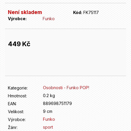
D
o
Není skladem
p
Kód:
FK75117
o
Výrobce:
Funko
r
u
č
449 Kč
u
j
Měrná
e
cena:
m
e
Osobnosti - Funko POP!
Kategorie
:
0.2 kg
Hmotnost
:
889698751179
EAN
:
9 cm
Velikost
:
Funko
Výrobce
:
sport
Žánr
: