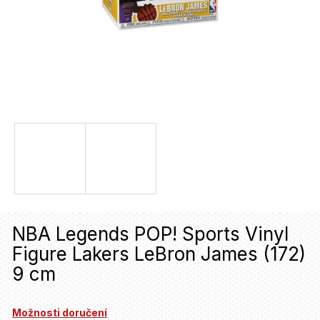
u
j
e
t
e
n
a
j
í
t
NBA Legends POP! Sports Vinyl
?
Figure Lakers LeBron James (172)
9 cm
HLEDAT
Možnosti doručení