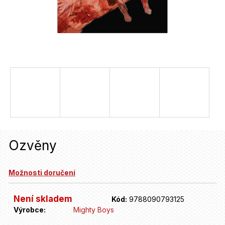
u
j
e
t
e
n
a
j
í
Ozvěny
t
?
Možnosti doručení
Není skladem
Kód:
9788090793125
HLEDAT
Výrobce:
Mighty Boys