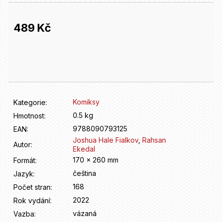
D
o
p
489 Kč
o
r
Měrná
u
cena:
č
u
j
e
Komiksy
Kategorie
:
m
0.5 kg
Hmotnost
:
e
9788090793125
EAN
:
Joshua Hale Fialkov
,
Rahsan
Autor
:
Ekedal
170 x 260 mm
Formát
:
čeština
Jazyk
:
168
Počet stran
:
2022
Rok vydání
:
vázaná
Vazba
: