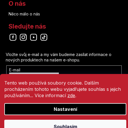
O nás
Něco málo o nás
Sledujte nás
Odebírat newsletter
Vložte svůj e-mail a my vám budeme zasílat informace o
nových produktech na našem e-shopu.
E-mail
Vložením e-mailu souhlasíte s
Tento web používá soubory cookie. Dalším
podmínkami ochrany osobních údajů
procházením tohoto webu vyjadřujete souhlas s jejich
Přihlásit se
používáním... Více informací
zde
.
Nastavení
Vytvořil Shoptet
Copyright 2026
Comics Point
. Všechna práva vyhrazena.
Souhlasím