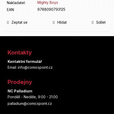
Mighty Boys
Nakladatel
:
9788090793125
EAN
:
Zeptat se
Hlídat
Sdílet
Z
á
Kontakty
p
Kontaktní formulář
a
Email: info@comicspoint.cz
t
Prodejny
í
NC Palladium
Pondělí - Neděle, 9:00 - 21:00
palladium@comicspoint.cz