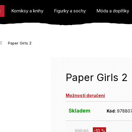
t
Komiksy a knihy
Figurky a sochy
Móda a doplňky
Paper Girls 2
o potřebujete najít?
Paper Girls 2
Možnosti doručení
Doporučujeme
Skladem
Kód:
97880
599 Kč
–10 %