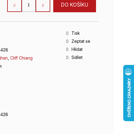
DO KOŠÍKU
Tisk
Zeptat se
Hlídat
1428
Sdílet
ghan
,
Cliff Chiang
m
1428