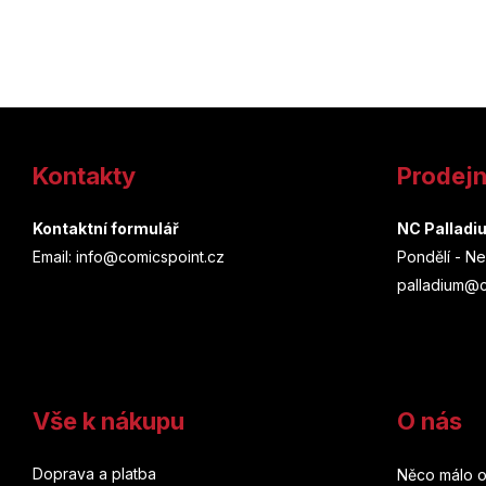
Z
á
Kontakty
Prodej
p
a
Kontaktní formulář
NC Palladi
Email: info@comicspoint.cz
Pondělí - Ne
t
palladium@c
í
Vše k nákupu
O nás
Doprava a platba
Něco málo o