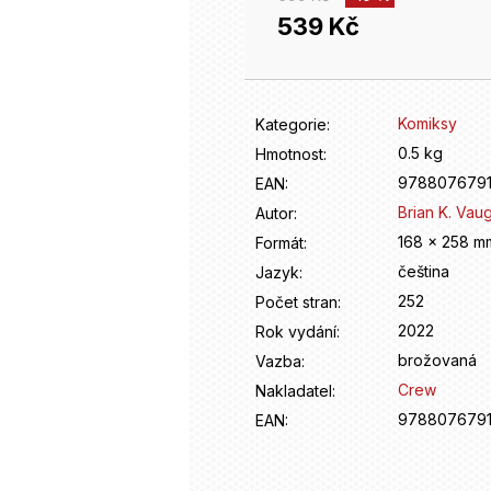
539 Kč
Měrná
cena:
Komiksy
Kategorie
:
0.5 kg
Hmotnost
:
978807679
EAN
:
Brian K. Vau
Autor
:
168 x 258 m
Formát
:
čeština
Jazyk
:
252
Počet stran
:
2022
Rok vydání
:
brožovaná
Vazba
:
Crew
Nakladatel
:
978807679
EAN
: