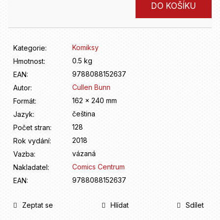
D
Měrná
DO KOŠÍKU
o
cena:
p
o
r
Komiksy
Kategorie
:
u
0.5 kg
Hmotnost
:
č
9788088152637
u
EAN
:
j
Cullen Bunn
Autor
:
e
162 x 240 mm
Formát
:
m
čeština
Jazyk
:
e
128
Počet stran
:
2018
Rok vydání
:
vázaná
Vazba
:
Comics Centrum
Nakladatel
:
9788088152637
EAN
:
Zeptat se
Hlídat
Sdílet