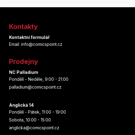
Z
á
Kontakty
p
Kontaktní formulář
a
Email: info@comicspoint.cz
t
Prodejny
í
NC Palladium
Pondělí - Neděle, 9:00 - 21:00
palladium@comicspoint.cz
Anglická 14
Pondělí - Pátek, 11:00 - 19:00
Sobota, 10:00 - 15:00
anglicka@comicspoint.cz