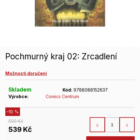
u
j
e
t
e
n
Pochmurný kraj 02: Zrcadlení
a
Možnosti doručení
j
í
Skladem
Kód:
9788088152637
t
Výrobce:
Comics Centrum
?
–10 %
599 Kč
HLEDAT
539 Kč