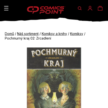
Hledat
Ná
Přihláše
K
o
koš
Zpět
Zpět
š
Domů
/
Náš sortiment
/
Komiksy a knihy
/
Komiksy
/
do
do
Pochmurný kraj 02: Zrcadlení
í
obchodu
obchodu
C
k
o
p
o
t
ř
e
b