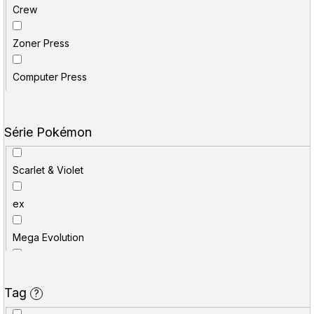
D
Crew
o
kniha
p
Zoner Press
o
komiks
r
u
Computer Press
kšiltovka
č
u
plakát
j
Série Pokémon
e
plyšák
m
e
Scarlet & Violet
podložka pod myš
ex
polštář
Mega Evolution
POP! figurka
Paldea Evolved
puzzle
Tag
?
Lost Origin