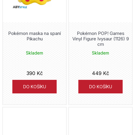
Brilliant Stars
Battle Academy
Pokémon maska na spaní
Pokémon POP! Games
Pikachu
Vinyl Figure Ivysaur (1126) 9
Perfect Order
cm
Skladem
Skladem
390 Kč
449 Kč
DO KOŠÍKU
DO KOŠÍKU