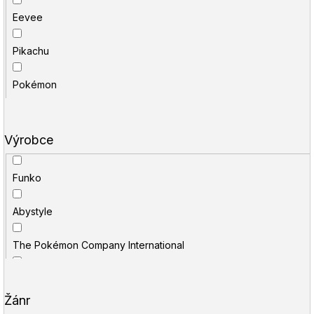
sklenička
Eevee
Crown Zenith
kartičky TCG
Pikachu
Pokémon GO
Pokémon
Prismatic Evolutions
Astral Radiance
Výrobce
Gold a Silver
Funko
151
Abystyle
Silver Tempest
The Pokémon Company International
Black Bolt
GB eye
White Flare
Žánr
Difuzed