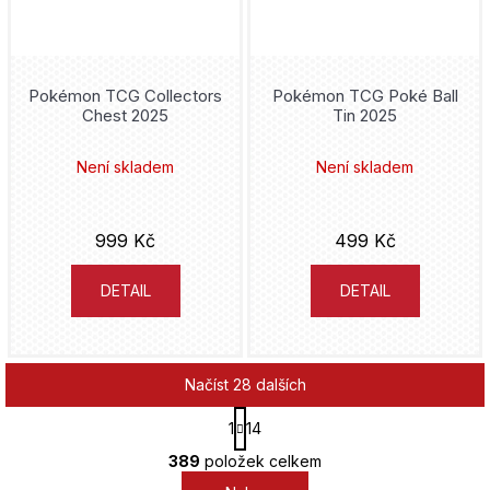
Pokémon TCG Collectors
Pokémon TCG Poké Ball
Chest 2025
Tin 2025
Není skladem
Není skladem
999 Kč
499 Kč
DETAIL
DETAIL
Načíst 28 dalších
S
1
14
t
O
r
389
položek celkem
v
á