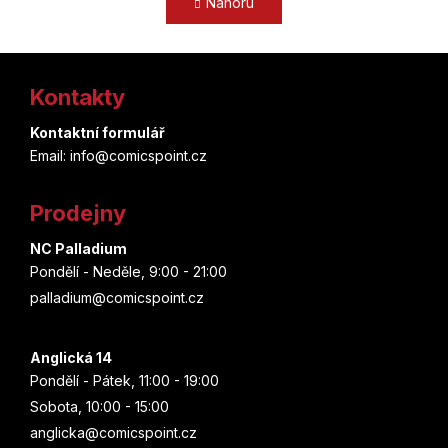
Nahoru
l
n
k
á
o
d
Z
v
a
á
Kontakty
c
á
n
í
í
p
Kontaktní formulář
p
Email: info@comicspoint.cz
r
a
v
t
k
Prodejny
y
í
v
NC Palladium
ý
Pondělí - Neděle, 9:00 - 21:00
p
palladium@comicspoint.cz
i
s
u
Anglická 14
Pondělí - Pátek, 11:00 - 19:00
Sobota, 10:00 - 15:00
anglicka@comicspoint.cz