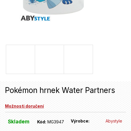
u
j
e
t
e
n
a
j
í
Pokémon hrnek Water Partners
t
?
Možnosti doručení
HLEDAT
Výrobce:
Abystyle
Skladem
Kód:
MG3947