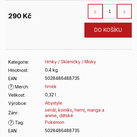
D
o
p
290 Kč
o
r
Měrná
DO KOŠÍKU
u
cena:
č
u
j
e
Hrnky / Skleničky / Misky
Kategorie
:
m
0.4 kg
Hmotnost
:
e
5028486488735
EAN
:
hrnek
?
Merch
:
0,32 l
Velikost
:
Abystyle
Výrobce
:
seriál
,
komiks
,
herní
,
manga a
Žánr
:
anime
,
dětské
Pokémon
?
Tag
:
5028486488735
EAN
: