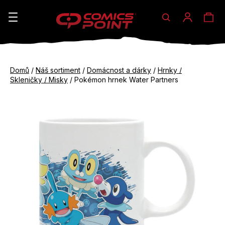
Hledat
Ná
Přihláše
K
o
koš
Zpět
Zpět
š
Domů
/
Náš sortiment
/
Domácnost a dárky
/
Hrnky /
do
do
Skleničky / Misky
/
Pokémon hrnek Water Partners
í
obchodu
obchodu
C
k
o
p
o
t
ř
e
b