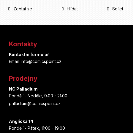
Zeptat se
Hlídat
Sdílet
Z
á
Kontakty
p
Kontaktní formulář
a
Email: info@comicspoint.cz
t
Prodejny
í
NC Palladium
Pondělí - Neděle, 9:00 - 21:00
palladium@comicspoint.cz
Anglická 14
Pondělí - Pátek, 11:00 - 19:00