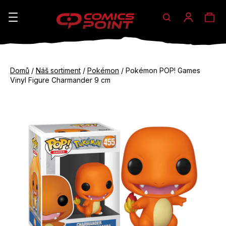
Hledat
Ná
Přihláše
K
o
koš
Zpět
Zpět
š
Domů
/
Náš sortiment
/
Pokémon
/
Pokémon POP! Games
do
do
Vinyl Figure Charmander 9 cm
í
obchodu
obchodu
C
k
o
p
o
t
ř
e
b