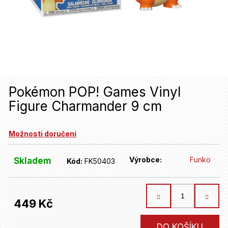
u
j
e
t
e
n
Pokémon POP! Games Vinyl
Figure Charmander 9 cm
a
j
Možnosti doručení
í
t
Výrobce:
Funko
Skladem
Kód:
FK50403
?
449 Kč
HLEDAT
Měrná
DO KOŠÍKU