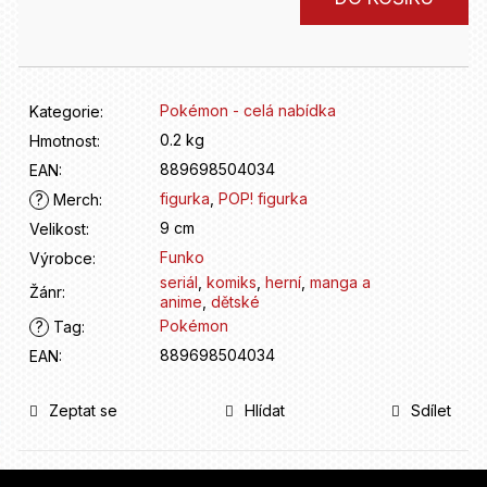
D
cena:
o
p
o
r
Pokémon - celá nabídka
Kategorie
:
u
0.2 kg
č
Hmotnost
:
u
889698504034
EAN
:
j
figurka
,
POP! figurka
?
Merch
:
e
9 cm
Velikost
:
m
Funko
Výrobce
:
e
seriál
,
komiks
,
herní
,
manga a
Žánr
:
anime
,
dětské
Pokémon
?
Tag
:
889698504034
EAN
:
Zeptat se
Hlídat
Sdílet
Z