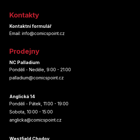
á
Kontakty
p
Kontaktní formulář
a
Email: info@comicspoint.cz
t
Prodejny
í
NC Palladium
Pondělí - Neděle, 9:00 - 21:00
palladium@comicspoint.cz
Anglická 14
Pondělí - Pátek, 11:00 - 19:00
Sobota, 10:00 - 15:00
anglicka@comicspoint.cz
Westfield Chodov