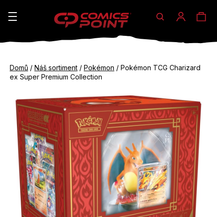
Hledat
Ná
Přihláše
K
o
koš
Zpět
Zpět
š
Domů
/
Náš sortiment
/
Pokémon
/
Pokémon TCG Charizard
do
do
ex Super Premium Collection
í
obchodu
obchodu
C
k
o
p
o
t
ř
e
b