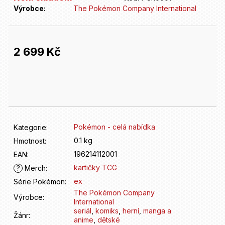
D
Výrobce:
The Pokémon Company International
o
p
o
r
2 699 Kč
u
č
Měrná
u
cena:
j
e
m
e
Pokémon - celá nabídka
Kategorie
:
0.1 kg
Hmotnost
:
196214112001
EAN
:
kartičky TCG
?
Merch
:
ex
Série Pokémon
:
The Pokémon Company
Výrobce
:
International
seriál
,
komiks
,
herní
,
manga a
Žánr
:
anime
,
dětské