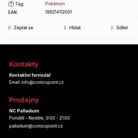
Pokémon
?
Tag
:
196214112001
EAN
:
Zeptat se
Hlídat
Sdílet
Z
á
Kontakty
p
Kontaktní formulář
a
Email: info@comicspoint.cz
t
Prodejny
í
NC Palladium
Pondělí - Neděle, 9:00 - 21:00
palladium@comicspoint.cz