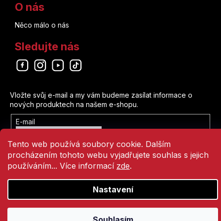
O nás
Něco málo o nás
Sledujte nás
Odebírat newsletter
Vložte svůj e-mail a my vám budeme zasílat informace o
nových produktech na našem e-shopu.
E-mail
Vložením e-mailu souhlasíte s
Tento web používá soubory cookie. Dalším
podmínkami ochrany osobních údajů
procházením tohoto webu vyjadřujete souhlas s jejich
Přihlásit se
používáním... Více informací
zde
.
Nastavení
Vytvořil Shoptet
Copyright 2026
Comics Point
. Všechna práva vyhrazena.
Souhlasím