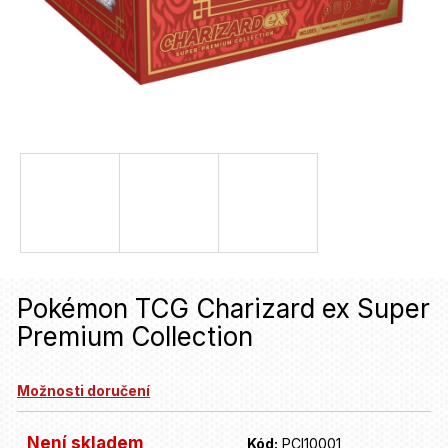
u
j
e
t
e
n
a
j
í
Pokémon TCG Charizard ex Super
t
Premium Collection
?
Možnosti doručení
HLEDAT
Není skladem
Kód:
PCI10001