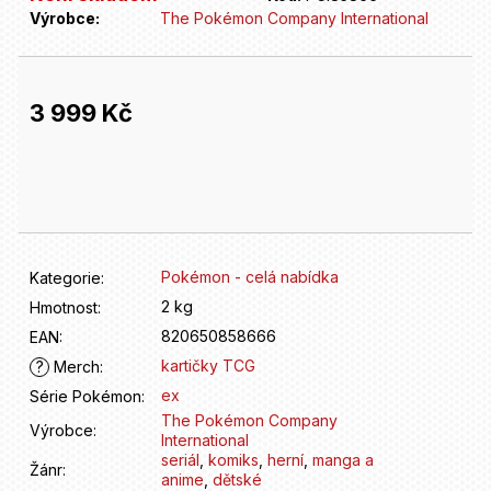
D
Výrobce:
The Pokémon Company International
o
p
o
r
3 999 Kč
u
č
Měrná
u
cena:
j
e
m
e
Pokémon - celá nabídka
Kategorie
:
2 kg
Hmotnost
:
820650858666
EAN
:
kartičky TCG
?
Merch
:
ex
Série Pokémon
:
The Pokémon Company
Výrobce
:
International
seriál
,
komiks
,
herní
,
manga a
Žánr
:
anime
,
dětské