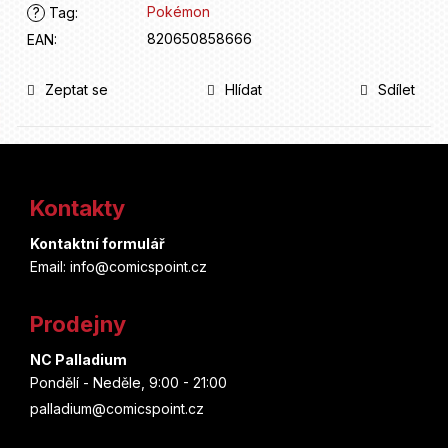
Pokémon
?
Tag
:
820650858666
EAN
:
Zeptat se
Hlídat
Sdílet
Z
á
Kontakty
p
Kontaktní formulář
a
Email: info@comicspoint.cz
t
Prodejny
í
NC Palladium
Pondělí - Neděle, 9:00 - 21:00
palladium@comicspoint.cz