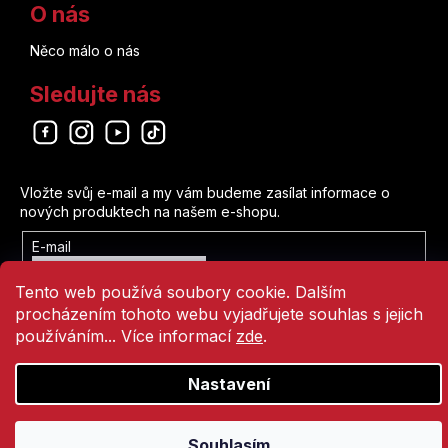
O nás
Něco málo o nás
Sledujte nás
Odebírat newsletter
Vložte svůj e-mail a my vám budeme zasílat informace o
nových produktech na našem e-shopu.
E-mail
Vložením e-mailu souhlasíte s
Tento web používá soubory cookie. Dalším
podmínkami ochrany osobních údajů
procházením tohoto webu vyjadřujete souhlas s jejich
Přihlásit se
používáním... Více informací
zde
.
Nastavení
Vytvořil Shoptet
Copyright 2026
Comics Point
. Všechna práva vyhrazena.
Souhlasím