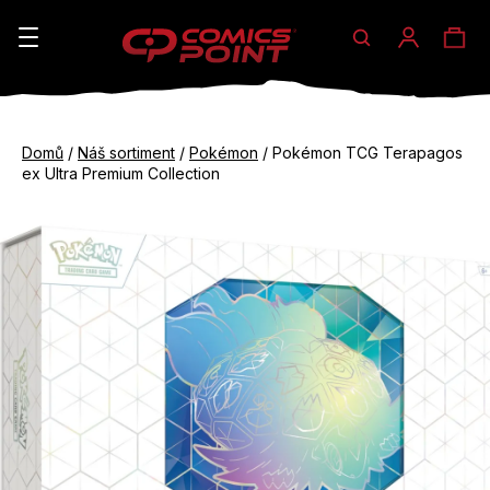
Hledat
Ná
Přihláše
K
o
koš
Zpět
Zpět
š
Domů
/
Náš sortiment
/
Pokémon
/
Pokémon TCG Terapagos
do
do
ex Ultra Premium Collection
í
obchodu
obchodu
C
k
o
p
o
t
ř
e
b