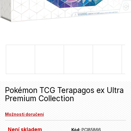
u
j
e
t
e
n
a
j
í
Pokémon TCG Terapagos ex Ultra
t
Premium Collection
?
Možnosti doručení
HLEDAT
Není skladem
Kód:
PCI85866