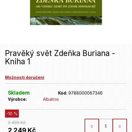
u
j
e
t
e
n
Pravěký svět Zdeňka Buriana -
Kniha 1
a
j
Možnosti doručení
í
t
Skladem
Kód:
9788000067346
Výrobce:
Albatros
?
–10 %
HLEDAT
2 499 Kč
2 249 Kč