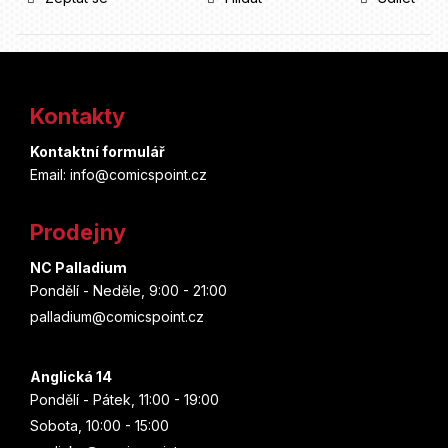
Z
á
Kontakty
p
Kontaktní formulář
a
Email: info@comicspoint.cz
t
Prodejny
í
NC Palladium
Pondělí - Neděle, 9:00 - 21:00
palladium@comicspoint.cz
Anglická 14
Pondělí - Pátek, 11:00 - 19:00
Sobota, 10:00 - 15:00