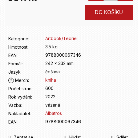
D
o
Měrná
DO KOŠÍKU
p
cena:
o
r
u
Artbook/Teorie
Kategorie
:
č
u
3.5 kg
Hmotnost
:
j
9788000067346
EAN
:
e
242 x 332 mm
Formát
:
m
čeština
Jazyk
:
e
kniha
?
Merch
:
600
Počet stran
:
2022
Rok vydání
:
vázaná
Vazba
:
Albatros
Nakladatel
:
9788000067346
EAN
:
Zeptat se
Hlídat
Sdílet