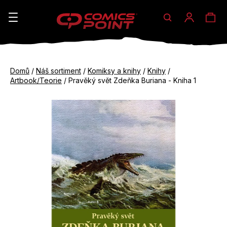
Hledat
Ná
Přihláše
K
o
koš
Zpět
Zpět
š
Domů
/
Náš sortiment
/
Komiksy a knihy
/
Knihy
/
do
do
Artbook/Teorie
/
Pravěký svět Zdeňka Buriana - Kniha 1
í
obchodu
obchodu
C
k
o
p
o
t
ř
e
b