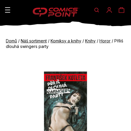
Hledat
Ná
Přihláše
K
o
koš
Zpět
Zpět
š
Domů
/
Náš sortiment
/
Komiksy a knihy
/
Knihy
/
Horor
/
Příliš
do
do
dlouhá swingers party
í
obchodu
obchodu
C
k
o
p
o
t
ř
e
b