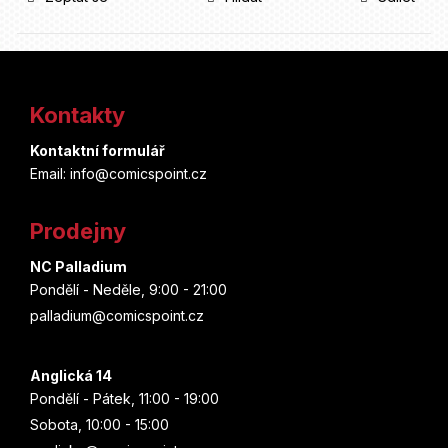
Z
á
Kontakty
p
Kontaktní formulář
a
Email: info@comicspoint.cz
t
Prodejny
í
NC Palladium
Pondělí - Neděle, 9:00 - 21:00
palladium@comicspoint.cz
Anglická 14
Pondělí - Pátek, 11:00 - 19:00
Sobota, 10:00 - 15:00