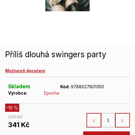
u
j
e
t
e
n
Příliš dlouhá swingers party
a
Možnosti doručení
j
í
Skladem
Kód:
9788027801350
t
Výrobce:
Epocha
?
–10 %
379 Kč
HLEDAT
341 Kč