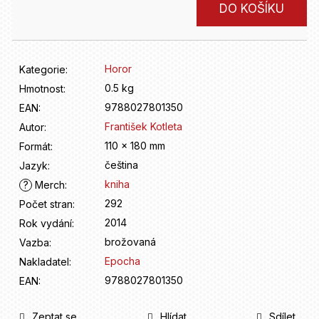
D
Měrná
DO KOŠÍKU
o
cena:
p
o
r
Horor
Kategorie
:
u
0.5 kg
Hmotnost
:
č
9788027801350
u
EAN
:
j
František Kotleta
Autor
:
e
110 x 180 mm
Formát
:
m
čeština
Jazyk
:
e
kniha
?
Merch
:
292
Počet stran
:
2014
Rok vydání
:
brožovaná
Vazba
:
Epocha
Nakladatel
:
9788027801350
EAN
:
Zeptat se
Hlídat
Sdílet