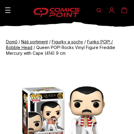
Hledat
Ná
Přihláše
K
o
koš
Zpět
Zpět
š
Domů
/
Náš sortiment
/
Figurky a sochy
/
Funko POP! /
do
do
Bobble Head
/
Queen POP! Rocks Vinyl Figure Freddie
í
obchodu
obchodu
Mercury with Cape (414) 9 cm
C
k
o
p
o
t
ř
e
b