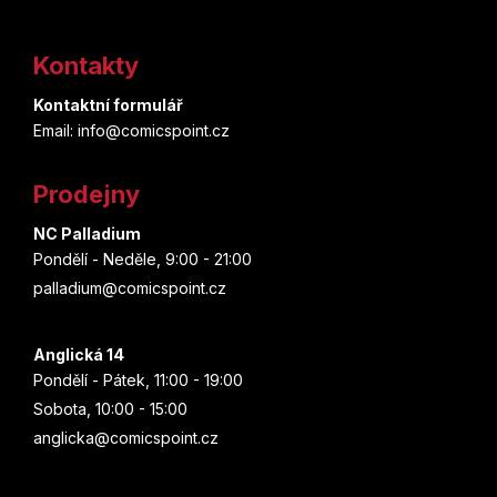
Z
á
Kontakty
p
Kontaktní formulář
a
Email: info@comicspoint.cz
t
Prodejny
í
NC Palladium
Pondělí - Neděle, 9:00 - 21:00
palladium@comicspoint.cz
Anglická 14
Pondělí - Pátek, 11:00 - 19:00
Sobota, 10:00 - 15:00
anglicka@comicspoint.cz