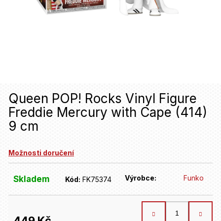
u
j
e
t
e
n
Queen POP! Rocks Vinyl Figure
a
Freddie Mercury with Cape (414)
j
9 cm
í
t
Možnosti doručení
?
Výrobce:
Funko
Skladem
Kód:
FK75374
HLEDAT
449 Kč