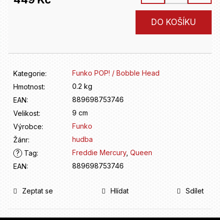
D
o
Měrná
p
DO KOŠÍKU
cena:
o
r
u
č
Funko POP! / Bobble Head
Kategorie
:
u
j
0.2 kg
Hmotnost
:
e
889698753746
EAN
:
m
9 cm
Velikost
:
e
Funko
Výrobce
:
hudba
Žánr
:
Freddie Mercury
,
Queen
?
Tag
:
889698753746
EAN
:
Zeptat se
Hlídat
Sdílet