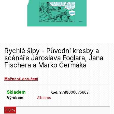
u
j
e
t
e
n
Rychlé šípy - Původní kresby a
a
scénáře Jaroslava Foglara, Jana
j
Fischera a Marko Čermáka
í
t
Možnosti doručení
?
Skladem
Kód:
9788000075662
Výrobce:
Albatros
HLEDAT
–10 %