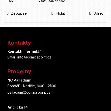
9788000075662
EAN
:
Zeptat se
Hlídat
Sdílet
Z
á
Kontakty
p
Kontaktní formulář
a
Email: info@comicspoint.cz
t
Prodejny
í
NC Palladium
Pondělí - Neděle, 9:00 - 21:00
palladium@comicspoint.cz
Anglická 14