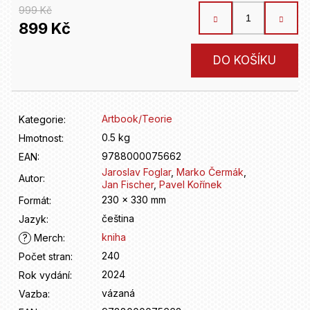
D
999 Kč
o
899 Kč
p
o
Měrná
r
DO KOŠÍKU
cena:
u
č
u
Artbook/Teorie
Kategorie
:
j
e
0.5 kg
Hmotnost
:
m
9788000075662
EAN
:
e
Jaroslav Foglar
,
Marko Čermák
,
Autor
:
Jan Fischer
,
Pavel Kořínek
230 x 330 mm
Formát
:
čeština
Jazyk
:
kniha
?
Merch
:
240
Počet stran
:
2024
Rok vydání
:
vázaná
Vazba
: