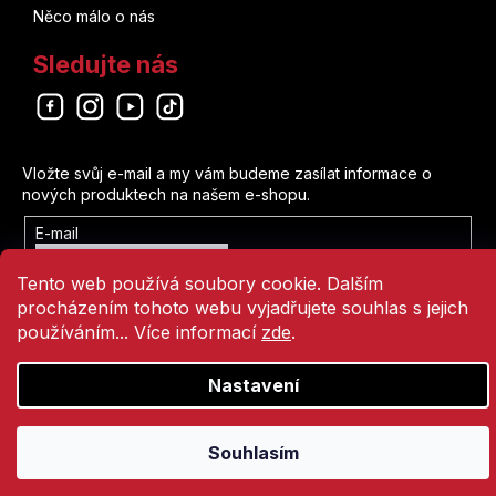
Něco málo o nás
Sledujte nás
Odebírat newsletter
Vložte svůj e-mail a my vám budeme zasílat informace o
nových produktech na našem e-shopu.
E-mail
Vložením e-mailu souhlasíte s
Tento web používá soubory cookie. Dalším
podmínkami ochrany osobních údajů
procházením tohoto webu vyjadřujete souhlas s jejich
Přihlásit se
používáním... Více informací
zde
.
Nastavení
Vytvořil Shoptet
Copyright 2026
Comics Point
. Všechna práva vyhrazena.
Souhlasím
Přejít
na