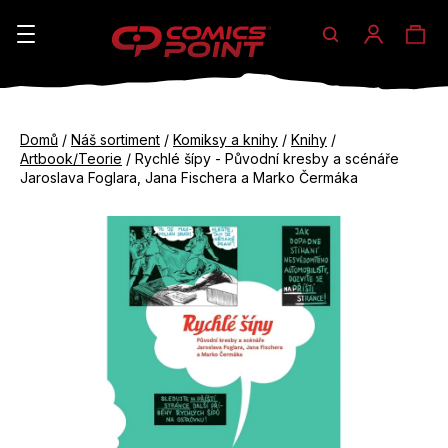
Hledat
Ná
Přihláše
K
o
koš
Zpět
Zpět
š
Domů
/
Náš sortiment
/
Komiksy a knihy
/
Knihy
/
do
do
Artbook/Teorie
/
Rychlé šípy - Původní kresby a scénáře
í
obchodu
obchodu
Jaroslava Foglara, Jana Fischera a Marko Čermáka
C
k
o
p
o
t
ř
e
b