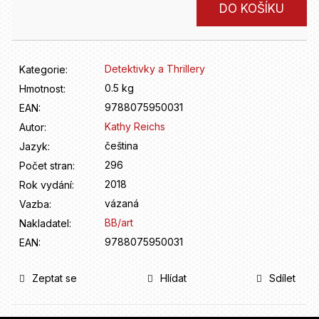
D
Měrná
DO KOŠÍKU
o
cena:
p
o
r
Detektivky a Thrillery
Kategorie
:
u
0.5 kg
Hmotnost
:
č
9788075950031
u
EAN
:
j
Kathy Reichs
Autor
:
e
čeština
Jazyk
:
m
296
Počet stran
:
e
2018
Rok vydání
:
vázaná
Vazba
:
BB/art
Nakladatel
:
9788075950031
EAN
:
Zeptat se
Hlídat
Sdílet