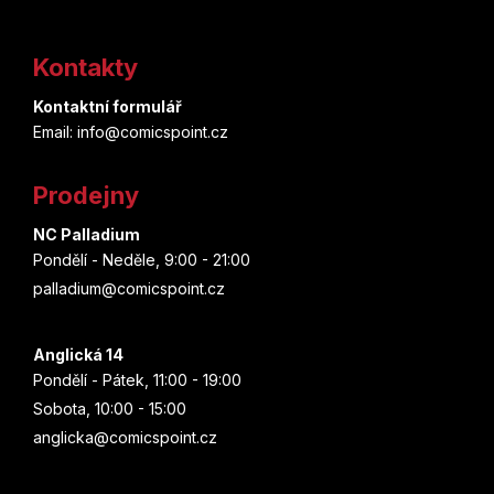
Z
á
Kontakty
p
Kontaktní formulář
a
Email: info@comicspoint.cz
t
Prodejny
í
NC Palladium
Pondělí - Neděle, 9:00 - 21:00
palladium@comicspoint.cz
Anglická 14
Pondělí - Pátek, 11:00 - 19:00
Sobota, 10:00 - 15:00
anglicka@comicspoint.cz