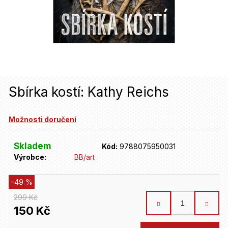
u
j
e
t
e
n
Sbírka kostí: Kathy Reichs
a
Možnosti doručení
j
í
Skladem
Kód:
9788075950031
t
Výrobce:
BB/art
?
–49 %
299 Kč
HLEDAT
150 Kč