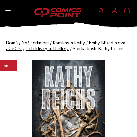
Hledat
Ná
Přihláše
K
o
koš
Zpět
Zpět
š
Domů
/
Náš sortiment
/
Komiksy a knihy
/
Knihy BB/art sleva
do
do
až 50%
/
Detektivky a Thrillery
/
Sbírka kostí: Kathy Reichs
í
obchodu
obchodu
C
k
AKCE
o
p
o
t
ř
e
b