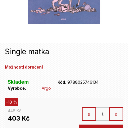
u
j
e
t
e
n
Single matka
a
Možnosti doručení
j
í
Skladem
Kód:
9788025746134
t
Výrobce:
Argo
?
–10 %
448 Kč
HLEDAT
403 Kč