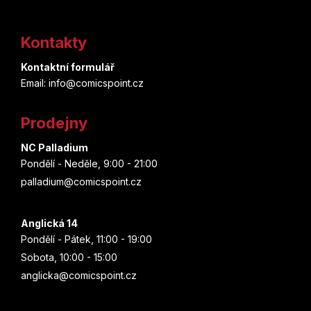
Z
á
Kontakty
p
Kontaktní formulář
a
Email: info@comicspoint.cz
t
Prodejny
í
NC Palladium
Pondělí - Neděle, 9:00 - 21:00
palladium@comicspoint.cz
Anglická 14
Pondělí - Pátek, 11:00 - 19:00
Sobota, 10:00 - 15:00
anglicka@comicspoint.cz