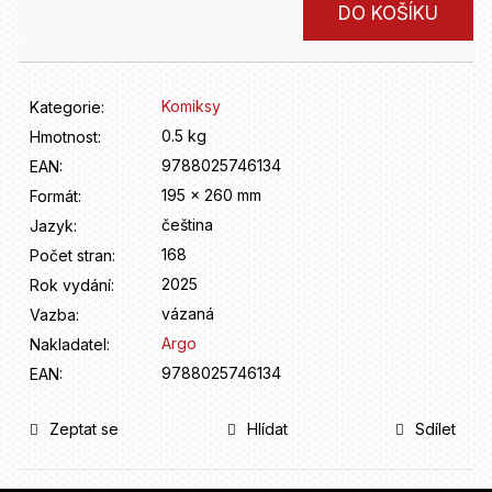
D
Měrná
DO KOŠÍKU
o
cena:
p
o
r
Komiksy
Kategorie
:
u
0.5 kg
Hmotnost
:
č
9788025746134
u
EAN
:
j
195 x 260 mm
Formát
:
e
čeština
Jazyk
:
m
168
Počet stran
:
e
2025
Rok vydání
:
vázaná
Vazba
:
Argo
Nakladatel
:
9788025746134
EAN
:
Zeptat se
Hlídat
Sdílet