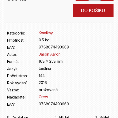
D
o
Měrná
DO KOŠÍKU
p
cena:
o
r
u
Komiksy
Kategorie
:
č
u
0.5 kg
Hmotnost
:
j
9788074493669
EAN
:
e
Jason Aaron
Autor
:
m
168 x 258 mm
Formát
:
e
čeština
Jazyk
:
144
Počet stran
:
2016
Rok vydání
:
brožovaná
Vazba
:
Crew
Nakladatel
:
9788074493669
EAN
:
Zeptat se
Hlídat
Sdílet