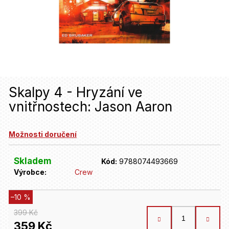
u
j
e
t
e
n
Skalpy 4 - Hryzání ve
vnitřnostech: Jason Aaron
a
j
Možnosti doručení
í
t
Skladem
Kód:
9788074493669
Výrobce:
Crew
?
–10 %
HLEDAT
399 Kč
359 Kč