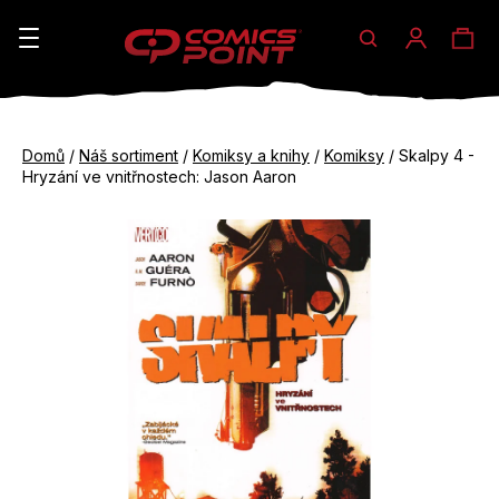
Hledat
Ná
Přihláše
K
o
koš
Zpět
Zpět
š
Domů
/
Náš sortiment
/
Komiksy a knihy
/
Komiksy
/
Skalpy 4 -
do
do
Hryzání ve vnitřnostech: Jason Aaron
í
obchodu
obchodu
C
k
o
p
o
t
ř
e
b