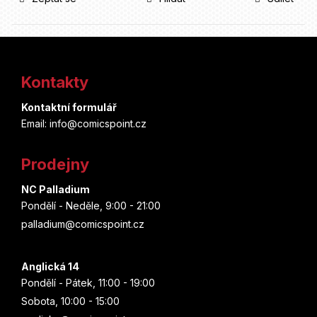
Z
á
Kontakty
p
Kontaktní formulář
a
Email: info@comicspoint.cz
t
Prodejny
í
NC Palladium
Pondělí - Neděle, 9:00 - 21:00
palladium@comicspoint.cz
Anglická 14
Pondělí - Pátek, 11:00 - 19:00
Sobota, 10:00 - 15:00