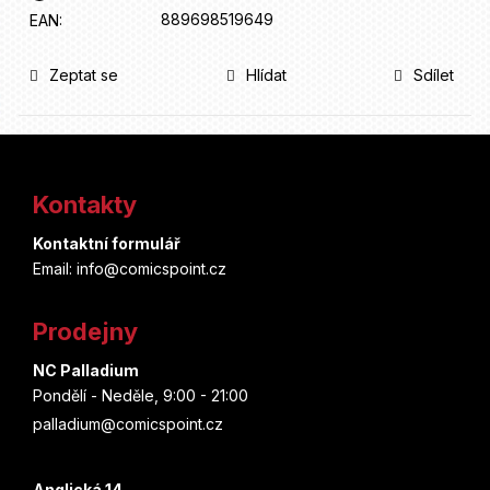
889698519649
EAN
:
Zeptat se
Hlídat
Sdílet
Z
á
Kontakty
p
Kontaktní formulář
a
Email: info@comicspoint.cz
t
Prodejny
í
NC Palladium
Pondělí - Neděle, 9:00 - 21:00
palladium@comicspoint.cz
Anglická 14