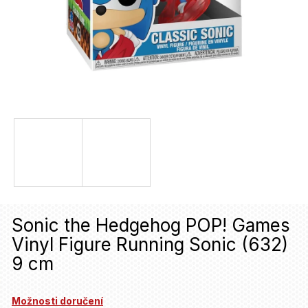
u
j
e
t
e
n
a
j
í
t
Sonic the Hedgehog POP! Games
?
Vinyl Figure Running Sonic (632)
9 cm
HLEDAT
Možnosti doručení