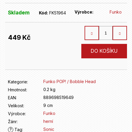
D
o
Výrobce:
Funko
Skladem
p
Kód:
FK51964
o
r
u
449 Kč
č
u
Měrná
DO KOŠÍKU
j
cena:
e
m
e
Funko POP! / Bobble Head
Kategorie
:
0.2 kg
Hmotnost
:
889698519649
EAN
:
9 cm
Velikost
:
Funko
Výrobce
:
herní
Žánr
:
Sonic
?
Tag
: