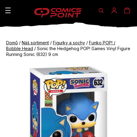
Hledat
Ná
Přihláše
K
o
koš
Zpět
Zpět
š
Domů
/
Náš sortiment
/
Figurky a sochy
/
Funko POP! /
do
do
Bobble Head
/
Sonic the Hedgehog POP! Games Vinyl Figure
í
obchodu
obchodu
Running Sonic (632) 9 cm
C
k
o
p
o
t
ř
e
b