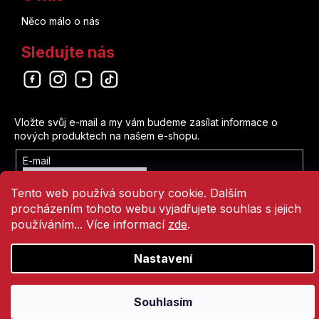
Něco málo o nás
Sledujte nás
Odebírat newsletter
Vložte svůj e-mail a my vám budeme zasílat informace o
nových produktech na našem e-shopu.
E-mail
Vložením e-mailu souhlasíte s
Tento web používá soubory cookie. Dalším
podmínkami ochrany osobních údajů
procházením tohoto webu vyjadřujete souhlas s jejich
Přihlásit se
používáním... Více informací
zde
.
Nastavení
Vytvořil Shoptet
Copyright 2026
Comics Point
. Všechna práva vyhrazena.
Souhlasím
Přejít